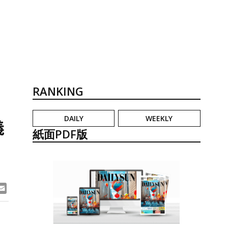
RANKING
DAILY
WEEKLY
義
紙面PDF版
ook
ne
Email