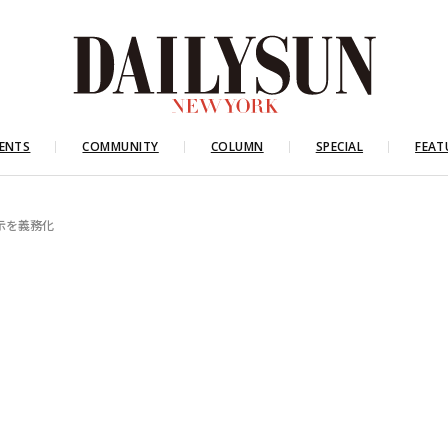
ENTS
COMMUNITY
COLUMN
SPECIAL
FEAT
表示を義務化