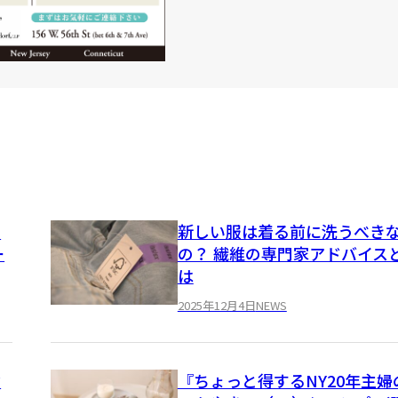
を
新しい服は着る前に洗うべき
ー
の？ 繊維の専門家アドバイス
は
2025年12月4日
NEWS
診
『ちょっと得するNY20年主婦