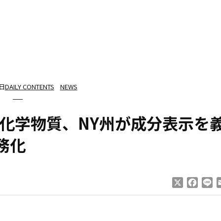
5日
DAILY CONTENTS
NEWS
化学物質、NY州が成分表示を
務化
X
Faceb
Li