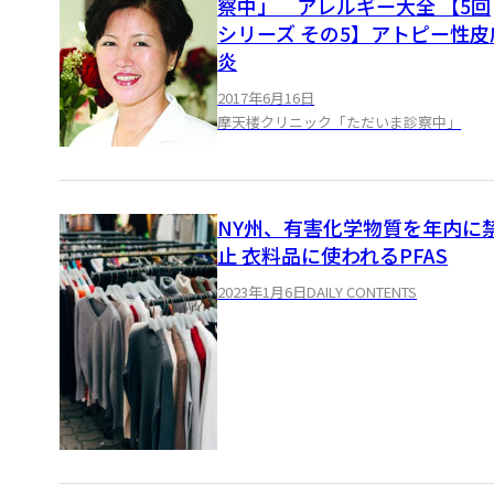
察中」 アレルギー大全 【5回
シリーズ その5】アトピー性皮
炎
2017年6月16日
摩天楼クリニック「ただいま診察中」
NY州、有害化学物質を年内に
止 衣料品に使われるPFAS
2023年1月6日
DAILY CONTENTS