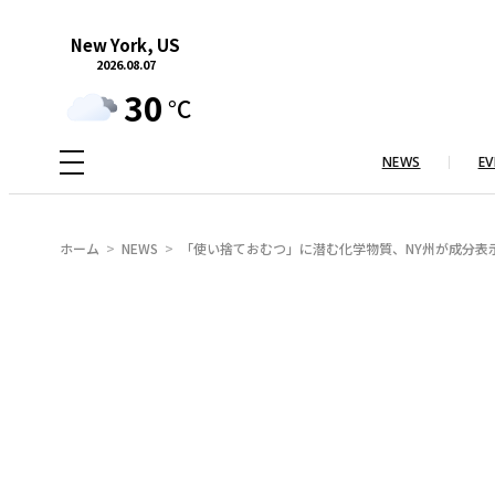
内
New York, US
容
2026.08.07
を
30
°C
ス
キ
NEWS
EV
ッ
プ
ホーム
NEWS
「使い捨ておむつ」に潜む化学物質、NY州が成分