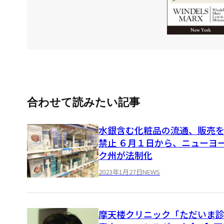
合わせて読みたい記事
水銀含む化粧品の流通、販売
禁止 ６月１日から、ニューヨ
ク州が法制化
2023年1月27日
NEWS
摩天楼クリニック「ただいま