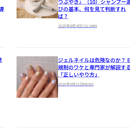
つぶやき』（10）シャンプー
膚
びの基本、何を見て判断すれ
ば？
2025年8月4日
COLUMN
禁
ジェルネイルは危険なのか？ E
規制のワケと専門家が解説す
「正しいやり方」
2025年9月15日
NEWS