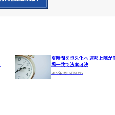
時
夏時間を恒久化へ 連邦上院が
た
場一致で法案可決
法
2022年3月16日
NEWS