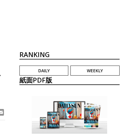
RANKING
DAILY
WEEKLY
計
紙面PDF版
ook
ne
Email