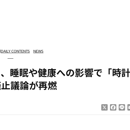
日
DAILY CONTENTS
NEWS
ト、睡眠や健康への影響で「時
廃止議論が再燃
X
Faceb
Li