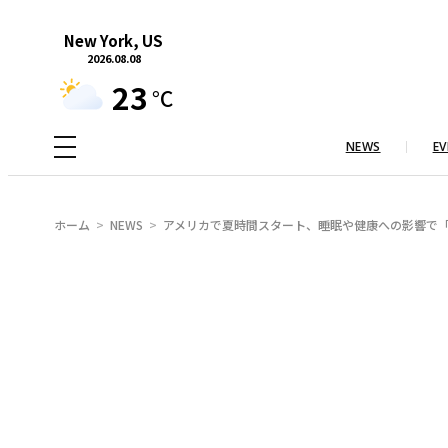
内
New York, US
容
2026.08.08
を
23
°C
ス
キ
NEWS
EV
ッ
プ
ホーム
NEWS
アメリカで夏時間スタート、睡眠や健康への影響で