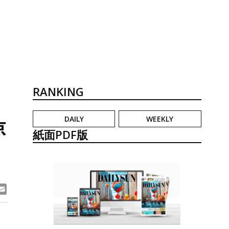
RANKING
DAILY
WEEKLY
京
紙面PDF版
ook
ne
Email