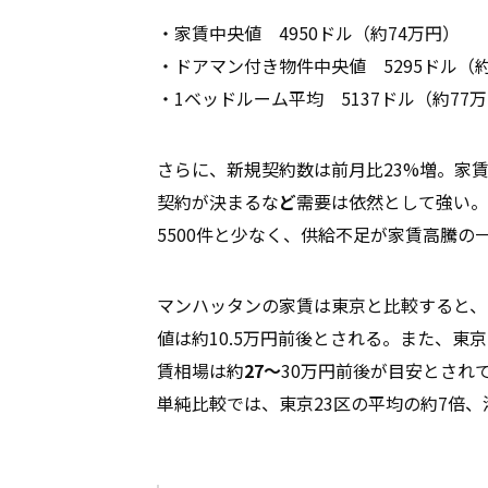
・家賃中央値 4950ドル（約74万円）
・ドアマン付き物件中央値 5295ドル（約
・1ベッドルーム平均 5137ドル（約77
さらに、新規契約数は前月比23%増。家
契約が決まるな
ど
需要は依然として強い。
5500件と少なく、供給不足が家賃高騰の
マンハッタンの家賃は東京と比較すると、
値は約10.5万円前後とされる。また、東
賃相場は約
27〜
30万円前後が目安とされ
単純比較では、東京23区の平均の約7倍、