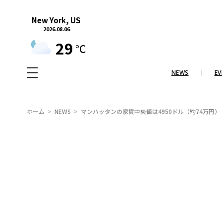
内
New York, US
容
2026.08.06
を
29
°C
ス
キ
NEWS
EV
ッ
プ
ホーム
NEWS
マンハッタンの家賃中央値は4950ドル（約74万円