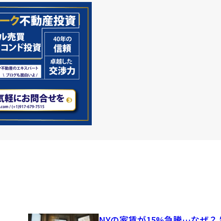
NYの家賃が15%急騰…なぜ？ 