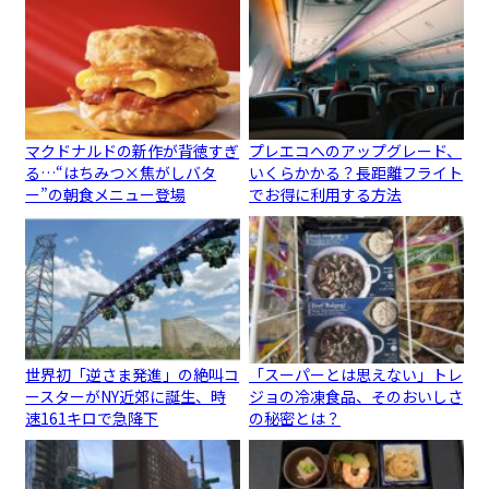
マクドナルドの新作が背徳すぎ
プレエコへのアップグレード、
る…“はちみつ×焦がしバタ
いくらかかる？長距離フライト
ー”の朝食メニュー登場
でお得に利用する方法
世界初「逆さま発進」の絶叫コ
「スーパーとは思えない」トレ
ースターがNY近郊に誕生、時
ジョの冷凍食品、そのおいしさ
速161キロで急降下
の秘密とは？