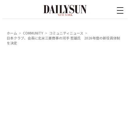
内
容
を
ス
ホーム
COMMUNITY
コミュニティニュース
キ
日本クラブ、会長に北米三菱商事の河手 哲雄氏 2026年度の新役員体制
を決定
ッ
プ