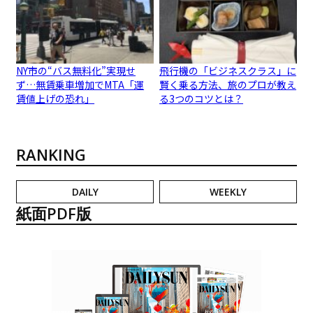
NY市の“バス無料化”実現せ
飛行機の「ビジネスクラス」に
ず…無賃乗車増加でMTA「運
賢く乗る方法、旅のプロが教え
賃値上げの恐れ」
る3つのコツとは？
RANKING
DAILY
WEEKLY
紙面PDF版