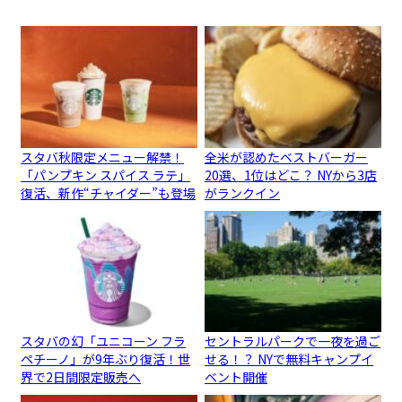
スタバ秋限定メニュー解禁！
全米が認めたベストバーガー
「パンプキン スパイス ラテ」
20選、1位はどこ？ NYから3店
復活、新作“チャイダー”も登場
がランクイン
スタバの幻「ユニコーン フラ
セントラルパークで一夜を過ご
ペチーノ」が9年ぶり復活！世
せる！？ NYで無料キャンプイ
界で2日間限定販売へ
ベント開催