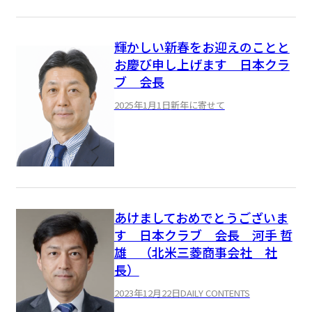
輝かしい新春をお迎えのことと
お慶び申し上げます 日本クラ
ブ 会長
2025年1月1日
新年に寄せて
あけましておめでとうございま
す 日本クラブ 会長 河手 哲
雄 （北米三菱商事会社 社
長）
2023年12月22日
DAILY CONTENTS