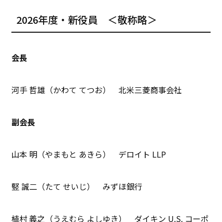
2026年度・新役員 ＜敬称略＞
会長
河手 哲雄（かわて てつお） 北米三菱商事会社
副会長
山本 明（やまもと あきら） デロイト LLP
竪 誠二（たて せいじ） みずほ銀行
植村 義之（うえむら よしゆき） ダイキン U.S. コーポ