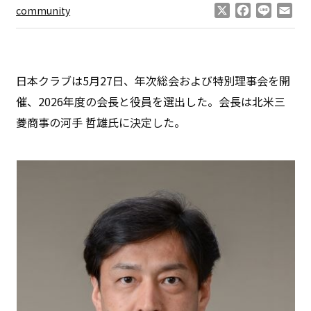
X
Facebook
Line
Ema
community
日本クラブは5月27日、年次総会および特別理事会を開
催、2026年度の会長と役員を選出した。会長は北米三
菱商事の河手 哲雄氏に決定した。