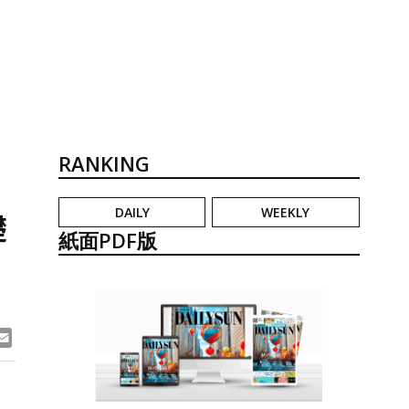
RANKING
DAILY
WEEKLY
礎
紙面PDF版
ook
ne
Email