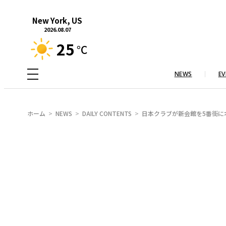
内
New York, US
容
2026.08.07
を
25
°C
ス
キ
NEWS
EV
ッ
プ
ホーム
NEWS
DAILY CONTENTS
日本クラブが新会館を5番街に