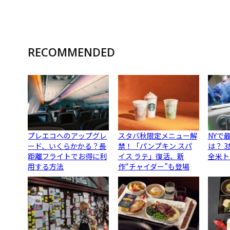
RECOMMENDED
プレエコへのアップグレ
スタバ秋限定メニュー解
NYで
ード、いくらかかる？長
禁！「パンプキン スパ
は？ 
距離フライトでお得に利
イス ラテ」復活、新
全米ト
用する方法
作“チャイダー”も登場