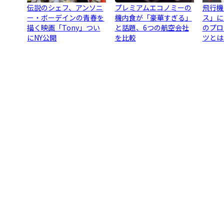
伝説のシェフ、アンソニ
プレミアムエコノミーの
飛行機
ー・ボーデインの青春を
機内食が「豪華すぎる」
ス」に
描く映画「Tony」つい
と話題、6つの航空会社
のプロ
にNY公開
を比較
ツとは