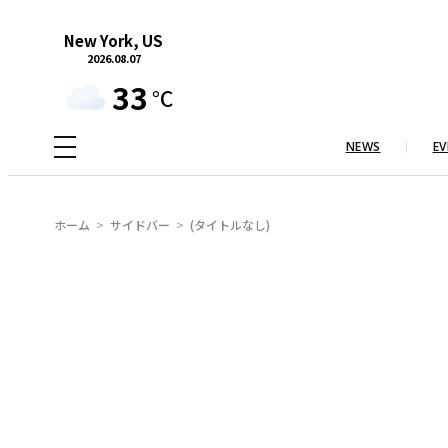
内
New York, US
容
2026.08.07
を
33
°C
ス
キ
NEWS
EV
ッ
プ
ホーム
サイドバー
(タイトルなし)