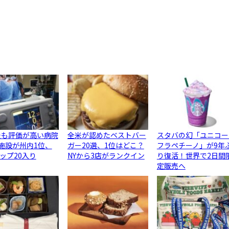
最も評価が高い病院
全米が認めたベストバー
スタバの幻「ユニコー
3施設が州内1位、
ガー20選、1位はどこ？
フラペチーノ」が9年
ップ20入り
NYから3店がランクイン
り復活！世界で2日間
定販売へ