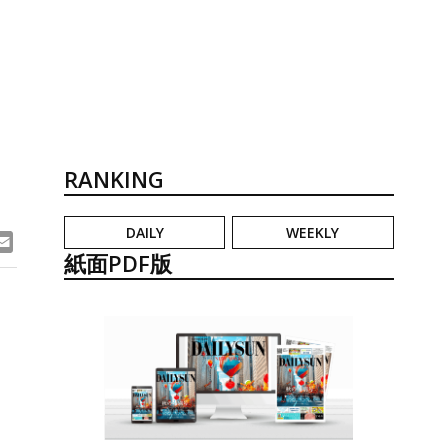
RANKING
DAILY
WEEKLY
ook
ne
Email
紙面PDF版