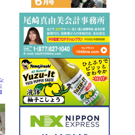
ン
ぶ
限