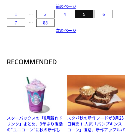
前のページ
1
…
3
4
5
6
7
…
88
次のページ
RECOMMENDED
スターバックスの「8月新作ド
スタバ秋の新作フードが8月25
リンク」まとめ、9年ぶり復活
日発売！ 人気「パンプキンス
の“ユニコーン”に秋の新作も
コーン」復活、新作アップルパ