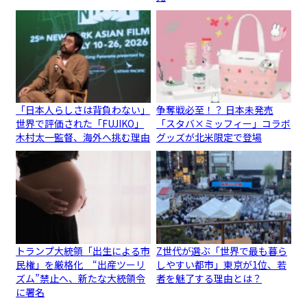
「日本人らしさは背負わない」
争奪戦必至！？ 日本未発売
世界で評価された「FUJIKO」
「スタバ×ミッフィー」コラボ
木村太一監督、海外へ挑む理由
グッズが北米限定で登場
トランプ大統領「出生による市
Z世代が選ぶ「世界で最も暮ら
民権」を厳格化 “出産ツーリ
しやすい都市」東京が1位、若
ズム”禁止へ、新たな大統領令
者を魅了する理由とは？
に署名