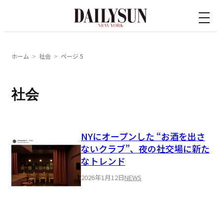
内
容
を
ス
ホーム
社会
ページ 5
キ
ッ
社会
プ
NYにオープンした “お酒を出さ
ないクラブ”、夜の社交場に新た
なトレンド
2026年1月12日
NEWS