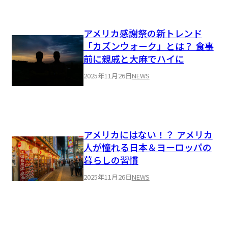
アメリカ感謝祭の新トレンド
「カズンウォーク」とは？ 食事
前に親戚と大麻でハイに
2025年11月26日
NEWS
アメリカにはない！？ アメリカ
人が憧れる日本＆ヨーロッパの
暮らしの習慣
2025年11月26日
NEWS