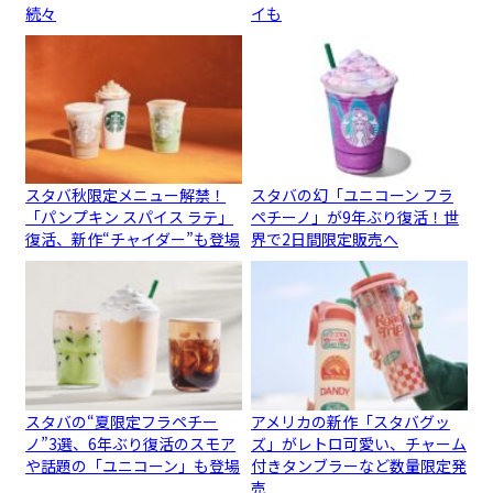
続々
イも
スタバ秋限定メニュー解禁！
スタバの幻「ユニコーン フラ
「パンプキン スパイス ラテ」
ペチーノ」が9年ぶり復活！世
復活、新作“チャイダー”も登場
界で2日間限定販売へ
スタバの“夏限定フラペチー
アメリカの新作「スタバグッ
ノ”3選、6年ぶり復活のスモア
ズ」がレトロ可愛い、チャーム
や話題の「ユニコーン」も登場
付きタンブラーなど数量限定発
売