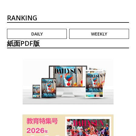
RANKING
DAILY
WEEKLY
紙面PDF版