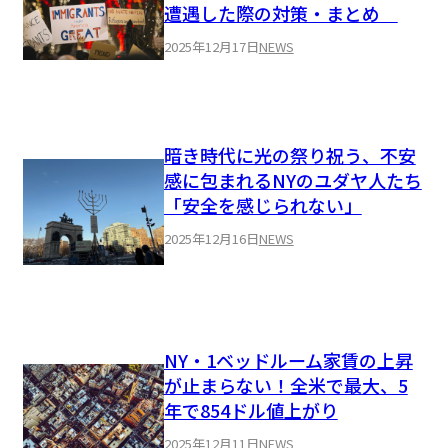
遭遇した際の対策・まとめ
2025年12月17日
NEWS
暗き時代に光の祭り祝う、不安
感に包まれるNYのユダヤ人たち
「安全を感じられない」
2025年12月16日
NEWS
NY・1ベッドルーム家賃の上昇
が止まらない！全米で最大、5
年で854ドル値上がり
2025年12月11日
NEWS