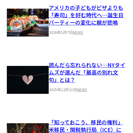
アメリカの子どもがピザよりも
「寿司」を好む時代へ…誕生日
パーティーの変化に親が悲鳴
2026年1月7日
NEWS
読んだら忘れられない…NYタイ
ムズが選んだ「最高の別れ文
句」とは？
2025年12月31日
NEWS
「知っておこう、移民の権利」
米移民・関税執行局（ICE）に