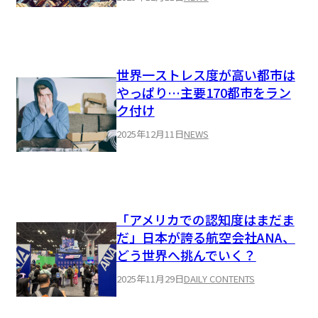
世界一ストレス度が高い都市は
やっぱり…主要170都市をラン
ク付け
2025年12月11日
NEWS
「アメリカでの認知度はまだま
だ」日本が誇る航空会社ANA、
どう世界へ挑んでいく？
2025年11月29日
DAILY CONTENTS