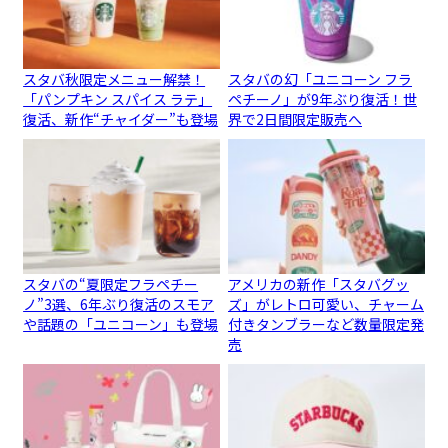
スタバ秋限定メニュー解禁！
スタバの幻「ユニコーン フラ
「パンプキン スパイス ラテ」
ペチーノ」が9年ぶり復活！世
復活、新作“チャイダー”も登場
界で2日間限定販売へ
スタバの“夏限定フラペチー
アメリカの新作「スタバグッ
ノ”3選、6年ぶり復活のスモア
ズ」がレトロ可愛い、チャーム
や話題の「ユニコーン」も登場
付きタンブラーなど数量限定発
売