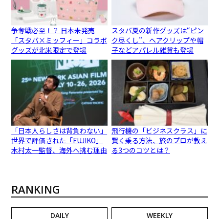
争奪戦必至！？ 日本未発売
スタバ夏の新作グッズは“ピン
「スタバ×ミッフィー」コラボ
ク尽くし”、ヘアクリップや帽
グッズが北米限定で登場
子などアパレル雑貨も登場
「日本人らしさは背負わない」
飛行機の「ビジネスクラス」に
世界で評価された「FUJIKO」
賢く乗る方法、旅のプロが教え
木村太一監督、海外へ挑む理由
る3つのコツとは？
RANKING
DAILY
WEEKLY