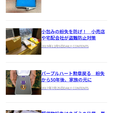
小包みの紛失を防げ！ 小売店
や宅配会社が盗難防止対策
2019年12月5日
DAILY CONTENTS
パープルハート勲章戻る 紛失
から50年後、家族の元に
2017年7月25日
DAILY CONTENTS