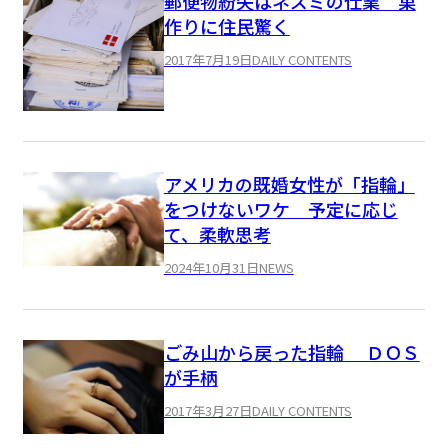
郵便物紛失はネズミの仕業 巣
作りに住民驚く
2017年7月19日
DAILY CONTENTS
アメリカの既婚女性が「指輪」
をつけないワケ 予定に応じ
て、柔軟思考
2024年10月31日
NEWS
ごみ山から戻った指輪 ＤＯＳ
が手柄
2017年3月27日
DAILY CONTENTS