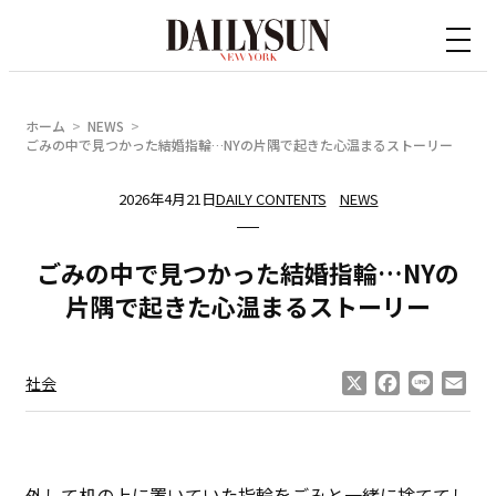
内
容
を
ス
ホーム
NEWS
キ
ごみの中で見つかった結婚指輪…NYの片隅で起きた心温まるストーリー
ッ
2026年4月21日
DAILY CONTENTS
NEWS
プ
ごみの中で見つかった結婚指輪…NYの
片隅で起きた心温まるストーリー
X
Facebook
Line
Ema
社会
外して机の上に置いていた指輪をごみと一緒に捨ててし