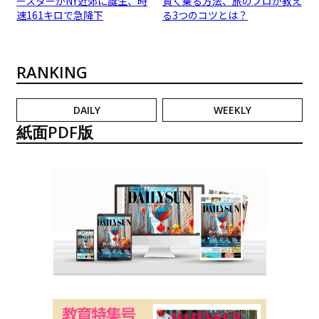
ースターがNY近郊に誕生、時
賢く乗る方法、旅のプロが教え
速161キロで急降下
る3つのコツとは？
RANKING
DAILY
WEEKLY
紙面PDF版