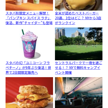
スタバ秋限定メニュー解禁！
全米が認めたベストバーガー
「パンプキン スパイス ラテ」
20選、1位はどこ？ NYから3店
復活、新作“チャイダー”も登場
がランクイン
スタバの幻「ユニコーン フラ
セントラルパークで一夜を過ご
ペチーノ」が9年ぶり復活！世
せる！？ NYで無料キャンプイ
界で2日間限定販売へ
ベント開催