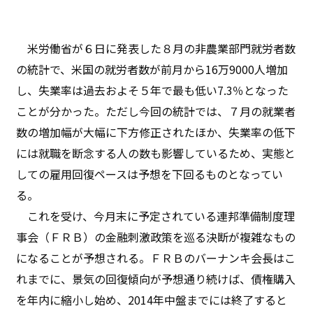
米労働省が６日に発表した８月の非農業部門就労者数
の統計で、米国の就労者数が前月から16万9000人増加
し、失業率は過去およそ５年で最も低い7.3％となった
ことが分かった。ただし今回の統計では、７月の就業者
数の増加幅が大幅に下方修正されたほか、失業率の低下
には就職を断念する人の数も影響しているため、実態と
しての雇用回復ペースは予想を下回るものとなってい
る。
これを受け、今月末に予定されている連邦準備制度理
事会（ＦＲＢ）の金融刺激政策を巡る決断が複雑なもの
になることが予想される。ＦＲＢのバーナンキ会長はこ
れまでに、景気の回復傾向が予想通り続けば、債権購入
を年内に縮小し始め、2014年中盤までには終了すると