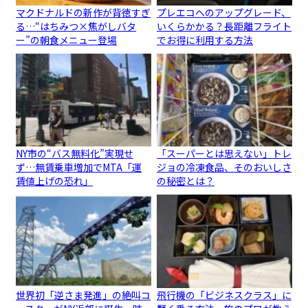
マクドナルドの新作が背徳すぎ
プレエコへのアップグレード、
る…“はちみつ×焦がしバタ
いくらかかる？長距離フライト
ー”の朝食メニュー登場
でお得に利用する方法
NY市の“バス無料化”実現せ
「スーパーとは思えない」トレ
ず…無賃乗車増加でMTA「運
ジョの冷凍食品、そのおいしさ
賃値上げの恐れ」
の秘密とは？
世界初「逆さま発進」の絶叫コ
飛行機の「ビジネスクラス」に