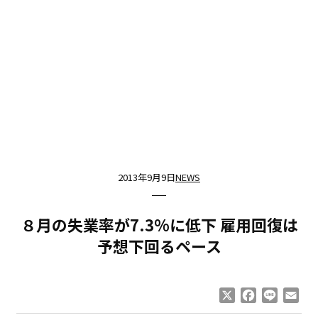
2013年9月9日
NEWS
８月の失業率が7.3%に低下 雇用回復は
予想下回るペース
X
Facebook
Line
Ema