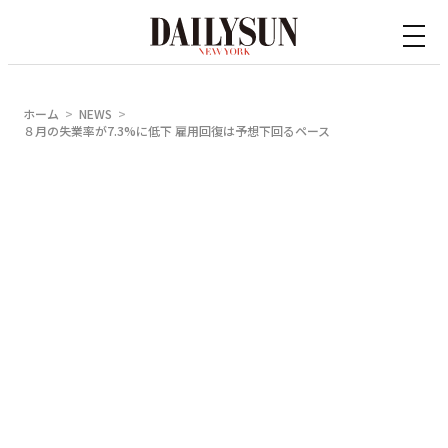
内
容
を
ス
ホーム
NEWS
キ
８月の失業率が7.3%に低下 雇用回復は予想下回るペース
ッ
プ