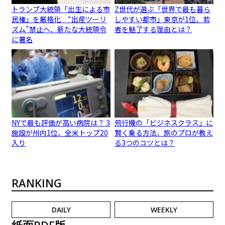
トランプ大統領「出生による市
Z世代が選ぶ「世界で最も暮ら
民権」を厳格化 “出産ツーリ
しやすい都市」東京が1位、若
ズム”禁止へ、新たな大統領令
者を魅了する理由とは？
に署名
NYで最も評価が高い病院は？ 3
飛行機の「ビジネスクラス」に
施設が州内1位、全米トップ20
賢く乗る方法、旅のプロが教え
入り
る3つのコツとは？
RANKING
DAILY
WEEKLY
紙面PDF版