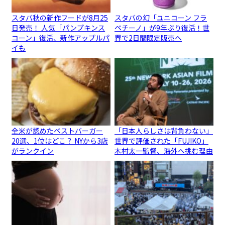
スタバ秋の新作フードが8月25
スタバの幻「ユニコーン フラ
日発売！ 人気「パンプキンス
ペチーノ」が9年ぶり復活！世
コーン」復活、新作アップルパ
界で2日間限定販売へ
イも
全米が認めたベストバーガー
「日本人らしさは背負わない」
20選、1位はどこ？ NYから3店
世界で評価された「FUJIKO」
がランクイン
木村太一監督、海外へ挑む理由