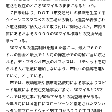
道路も現在のところ30マイルのままになるという。
７日未明より、ＤＯＴ（市交通局）の標識を生産する
クイーンズ区マスペスの工場から新しい速度が表示され
た道路標識が納入されて取り付けが開始された。市内５
区にあるおよそ３０００の30マイル標識との交換が始
まっている。
30マイルの速度制限を越えた者には、最大で６００
ドルの罰金と最長で１カ月の拘置所での勾留が言い渡さ
れる。デ・ブラシオ市長のオフィスは、「チケットを切
られる人が急激に増加しないよう、市民への指導を進め
ていく」としている。
市では、飲酒運転や携帯電話使用による事故よりスピ
ード違反による死亡交通事故が多く、30マイルと25マ
イルでは死亡率が約50％下がるとの調査結果がある。
今年８月には４番目にスローゾーンと指定されたマンハ
ッタン区ブロードウェイ59丁目から２２０丁目の制限