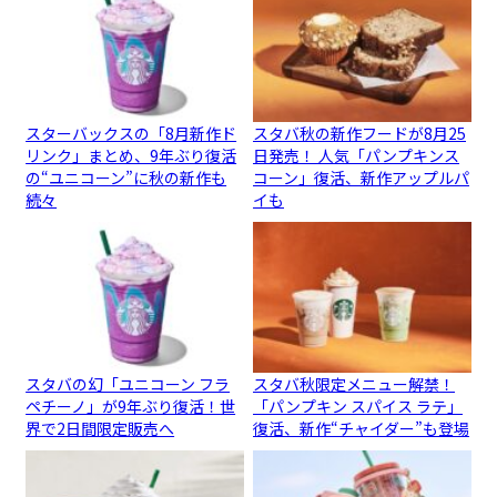
スターバックスの「8月新作ド
スタバ秋の新作フードが8月25
リンク」まとめ、9年ぶり復活
日発売！ 人気「パンプキンス
の“ユニコーン”に秋の新作も
コーン」復活、新作アップルパ
続々
イも
スタバの幻「ユニコーン フラ
スタバ秋限定メニュー解禁！
ペチーノ」が9年ぶり復活！世
「パンプキン スパイス ラテ」
界で2日間限定販売へ
復活、新作“チャイダー”も登場