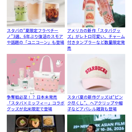
スタバの“夏限定フラペチー
アメリカの新作「スタバグッ
ノ”3選、6年ぶり復活のスモア
ズ」がレトロ可愛い、チャーム
や話題の「ユニコーン」も登場
付きタンブラーなど数量限定発
売
争奪戦必至！？ 日本未発売
スタバ夏の新作グッズは“ピン
「スタバ×ミッフィー」コラボ
ク尽くし”、ヘアクリップや帽
グッズが北米限定で登場
子などアパレル雑貨も登場