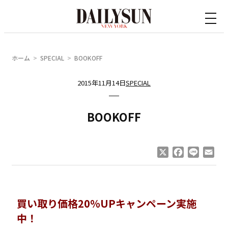
内
容
を
ス
ホーム
SPECIAL
BOOKOFF
キ
ッ
2015年11月14日
SPECIAL
プ
BOOKOFF
X
Facebook
Line
Ema
買い取り価格20％UPキャンペーン実施
中！