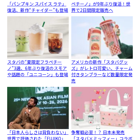
「パンプキン スパイス ラテ」
ペチーノ」が9年ぶり復活！世
復活、新作“チャイダー”も登場
界で2日間限定販売へ
スタバの“夏限定フラペチー
アメリカの新作「スタバグッ
ノ”3選、6年ぶり復活のスモア
ズ」がレトロ可愛い、チャーム
や話題の「ユニコーン」も登場
付きタンブラーなど数量限定発
売
「日本人らしさは背負わない」
争奪戦必至！？ 日本未発売
世界で評価された「FUJIKO」
「スタバ×ミッフィー」コラボ