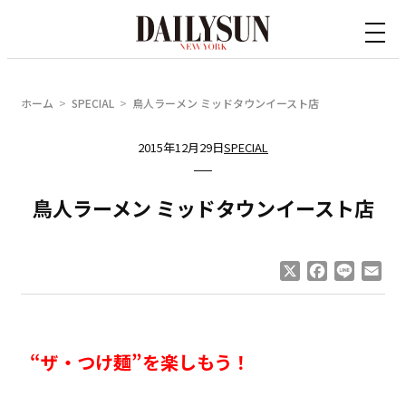
内
容
を
ス
ホーム
SPECIAL
鳥人ラーメン ミッドタウンイースト店
キ
ッ
2015年12月29日
SPECIAL
プ
鳥人ラーメン ミッドタウンイースト店
X
Facebook
Line
Ema
“ザ・つけ麺”を楽しもう！