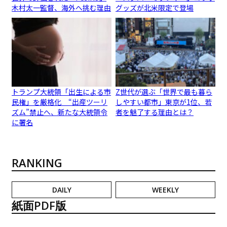
木村太一監督、海外へ挑む理由
グッズが北米限定で登場
トランプ大統領「出生による市
Z世代が選ぶ「世界で最も暮ら
民権」を厳格化 “出産ツーリ
しやすい都市」東京が1位、若
ズム”禁止へ、新たな大統領令
者を魅了する理由とは？
に署名
RANKING
DAILY
WEEKLY
紙面PDF版