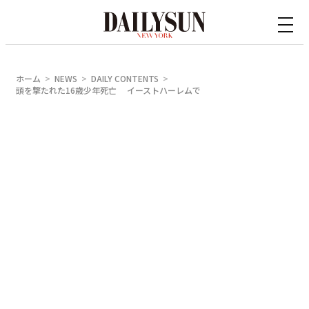
内
容
を
ス
ホーム
NEWS
DAILY CONTENTS
キ
頭を撃たれた16歳少年死亡 イーストハーレムで
ッ
プ