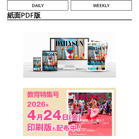
DAILY
WEEKLY
紙面PDF版