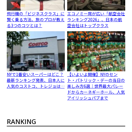
飛行機の「ビジネスクラス」に
エコノミー席が広い「航空会社
賢く乗る方法、旅のプロが教え
ランキング2026」、日本の航
る3つのコツとは？
空会社はトップクラス
NYで1番安いスーパーはどこ？
【いよいよ開催】NYのセン
最新ランキング発表、日本人に
ト・パトリック・デーの当日の
人気のコストコ、トレジョは…
楽しみ方6選｜世界最大パレー
ドからカーネギーホール、人気
アイリッシュパブまで
RANKING