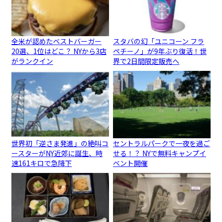
全米が認めたベストバーガー
スタバの幻「ユニコーン フラ
20選、1位はどこ？ NYから3店
ペチーノ」が9年ぶり復活！世
がランクイン
界で2日間限定販売へ
世界初「逆さま発進」の絶叫コ
セントラルパークで一夜を過ご
ースターがNY近郊に誕生、時
せる！？ NYで無料キャンプイ
速161キロで急降下
ベント開催