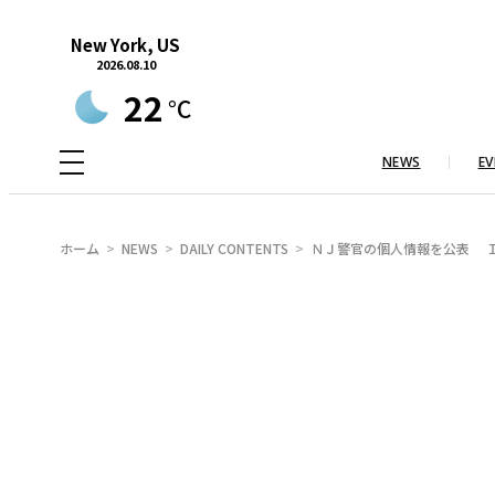
内
New York, US
容
2026.08.10
を
22
°C
ス
キ
NEWS
EV
ッ
プ
ホーム
NEWS
DAILY CONTENTS
ＮＪ警官の個人情報を公表 