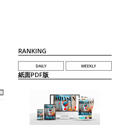
RANKING
DAILY
WEEKLY
紙面PDF版
ook
ne
Email