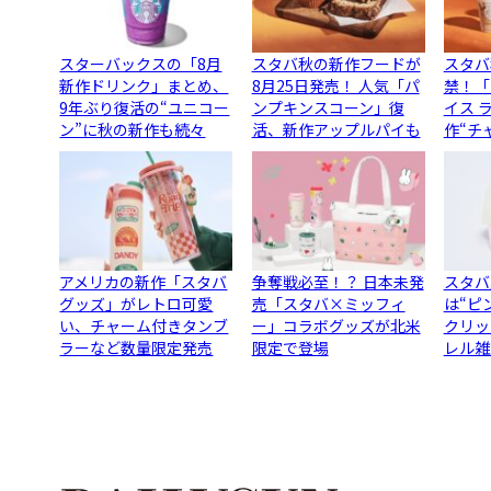
スターバックスの「8月
スタバ秋の新作フードが
スタバ
新作ドリンク」まとめ、
8月25日発売！ 人気「パ
禁！「
9年ぶり復活の“ユニコー
ンプキンスコーン」復
イス 
ン”に秋の新作も続々
活、新作アップルパイも
作“チ
アメリカの新作「スタバ
争奪戦必至！？ 日本未発
スタバ
グッズ」がレトロ可愛
売「スタバ×ミッフィ
は“ピ
い、チャーム付きタンブ
ー」コラボグッズが北米
クリッ
ラーなど数量限定発売
限定で登場
レル雑