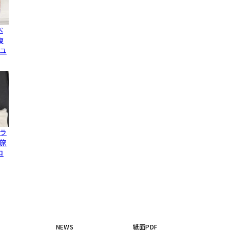
ペ
復
ユ
ラ
旅
コ
NEWS
紙面PDF