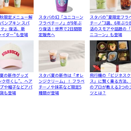
秋限定メニュー解
スタバの幻「ユニコーン
スタバの“夏限定フラ
パンプキン スパ
フラペチーノ」が9年ぶ
チーノ”3選、6年ぶり
ラテ」復活、新
り復活！世界で2日間限
活のスモアや話題の「
ャイダー”も登場
定販売へ
ニコーン」も登場
夏の新作グッズ
スタバ夏の新作は「オレ
飛行機の「ビジネスク
ンク尽くし”、ヘア
ンジクリーム」！ フラペ
ス」に賢く乗る方法、
プや帽子などアパ
チーノや抹茶など限定5
のプロが教える3つの
貨も登場
種類が登場
ツとは？