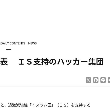
日
DAILY CONTENTS
NEWS
公表 ＩＳ支持のハッカー集団
X
Faceb
Li
ると、過激派組織「イスラム国」（ＩＳ）を支持する