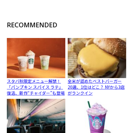
RECOMMENDED
スタバ秋限定メニュー解禁！
全米が認めたベストバーガー
「パンプキン スパイス ラテ」
20選、1位はどこ？ NYから3店
復活、新作“チャイダー”も登場
がランクイン