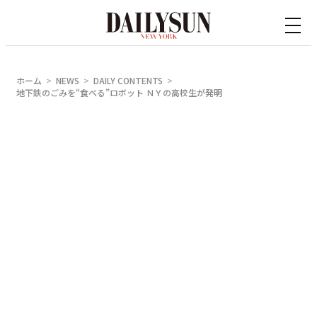
内
容
を
ス
ホーム
NEWS
DAILY CONTENTS
キ
地下鉄のごみを“食べる”ロボット ＮＹの高校生が発明
ッ
プ