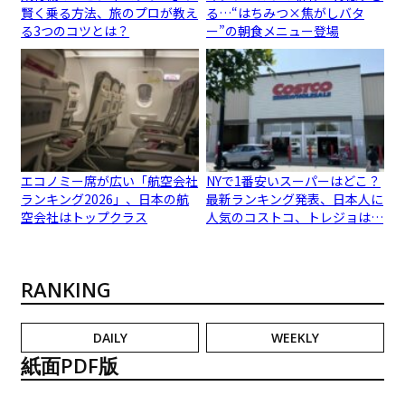
賢く乗る方法、旅のプロが教え
る…“はちみつ×焦がしバタ
る3つのコツとは？
ー”の朝食メニュー登場
エコノミー席が広い「航空会社
NYで1番安いスーパーはどこ？
ランキング2026」、日本の航
最新ランキング発表、日本人に
空会社はトップクラス
人気のコストコ、トレジョは…
RANKING
DAILY
WEEKLY
紙面PDF版