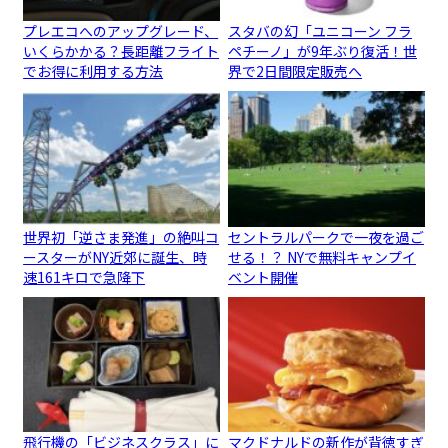
プレエコへのアップグレード、
スタバの幻「ユニコーン フラ
いくらかかる？長距離フライト
ペチーノ」が9年ぶり復活！世
でお得に利用する方法
界で2日間限定販売へ
世界初「逆さま発進」の絶叫コ
セントラルパークで一夜を過ご
ースターがNY近郊に誕生、時
せる！？ NYで無料キャンプイ
速161キロで急降下
ベント開催
飛行機の「ビジネスクラス」に
マクドナルドの新作が背徳すぎ