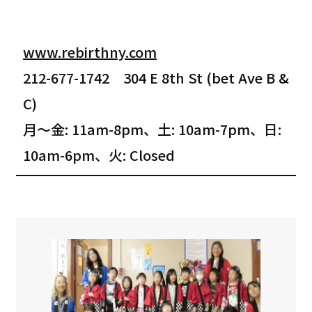
www.rebirthny.com
212-677-1742 304 E 8th St (bet Ave B &
C)
月～金: 11am-8pm、土: 10am-7pm、日:
10am-6pm、火: Closed