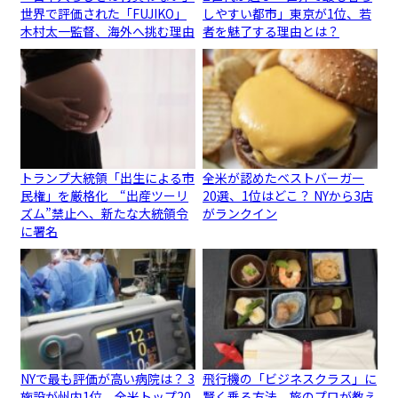
世界で評価された「FUJIKO」
しやすい都市」東京が1位、若
木村太一監督、海外へ挑む理由
者を魅了する理由とは？
トランプ大統領「出生による市
全米が認めたベストバーガー
民権」を厳格化 “出産ツーリ
20選、1位はどこ？ NYから3店
ズム”禁止へ、新たな大統領令
がランクイン
に署名
NYで最も評価が高い病院は？ 3
飛行機の「ビジネスクラス」に
施設が州内1位、全米トップ20
賢く乗る方法、旅のプロが教え