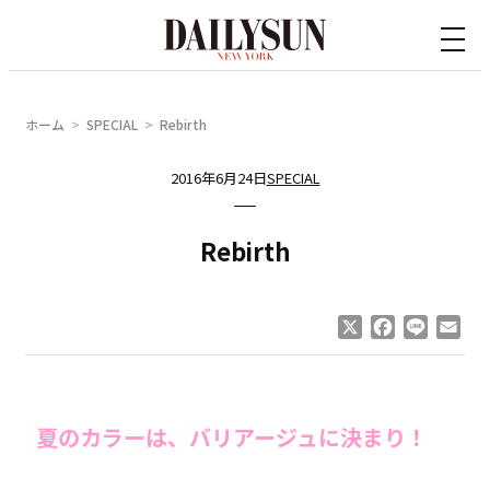
内
容
を
ス
ホーム
SPECIAL
Rebirth
キ
ッ
2016年6月24日
SPECIAL
プ
Rebirth
X
Facebook
Line
Ema
夏のカラーは、バリアージュに決まり！