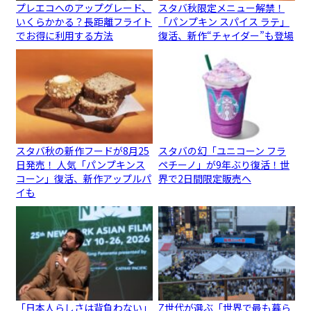
プレエコへのアップグレード、
スタバ秋限定メニュー解禁！
いくらかかる？長距離フライト
「パンプキン スパイス ラテ」
でお得に利用する方法
復活、新作“チャイダー”も登場
スタバ秋の新作フードが8月25
スタバの幻「ユニコーン フラ
日発売！ 人気「パンプキンス
ペチーノ」が9年ぶり復活！世
コーン」復活、新作アップルパ
界で2日間限定販売へ
イも
「日本人らしさは背負わない」
Z世代が選ぶ「世界で最も暮ら