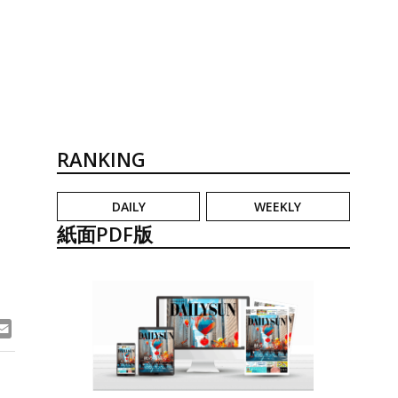
RANKING
DAILY
WEEKLY
ト
紙面PDF版
ook
ne
Email