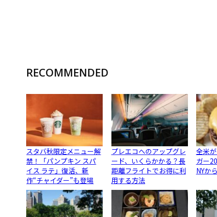
RECOMMENDED
スタバ秋限定メニュー解
プレエコへのアップグレ
全米が
禁！「パンプキン スパ
ード、いくらかかる？長
ガー2
イス ラテ」復活、新
距離フライトでお得に利
NYか
作“チャイダー”も登場
用する方法