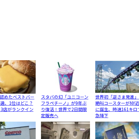
認めたベストバー
スタバの幻「ユニコーン
世界初「逆さま発進」
0選、1位はどこ？
フラペチーノ」が9年ぶ
絶叫コースターがNY
ら3店がランクイン
り復活！世界で2日間限
に誕生、時速161キロ
定販売へ
急降下