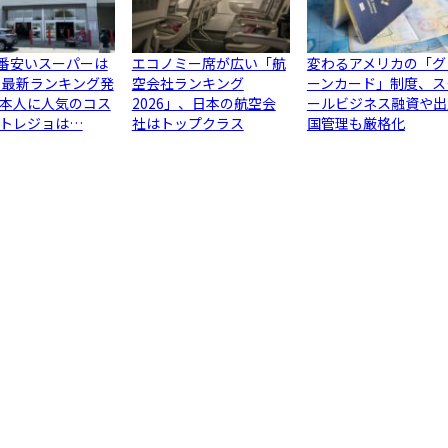
1番安いスーパーは
エコノミー席が広い「航
変わるアメリカの「グ
 最新ランキング発
空会社ランキング
ーンカード」制度、ス
本人に人気のコス
2026」、日本の航空会
ールビジネス融資や出
トレジョは…
社はトップクラス
国管理も厳格化