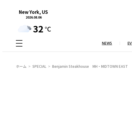
内
New York, US
容
2026.08.06
を
32
°C
ス
キ
NEWS
EV
ッ
プ
ホーム
SPECIAL
Benjamin Steakhouse MH・MIDTOWN EA