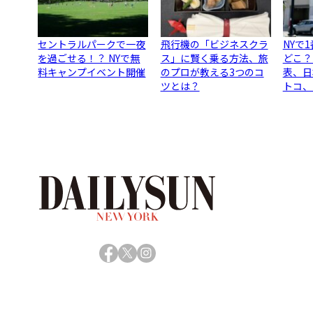
セントラルパークで一夜
飛行機の「ビジネスクラ
NYで
を過ごせる！？ NYで無
ス」に賢く乗る方法、旅
どこ？
料キャンプイベント開催
のプロが教える3つのコ
表、日
ツとは？
トコ、
Facebook
X
Instagram