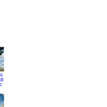
の
近郊
で