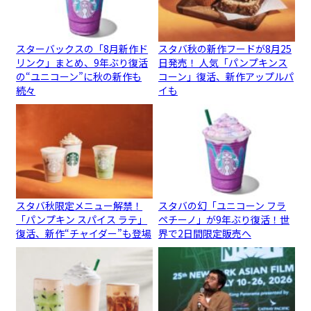
スターバックスの「8月新作ド
スタバ秋の新作フードが8月25
リンク」まとめ、9年ぶり復活
日発売！ 人気「パンプキンス
の“ユニコーン”に秋の新作も
コーン」復活、新作アップルパ
続々
イも
スタバ秋限定メニュー解禁！
スタバの幻「ユニコーン フラ
「パンプキン スパイス ラテ」
ペチーノ」が9年ぶり復活！世
復活、新作“チャイダー”も登場
界で2日間限定販売へ