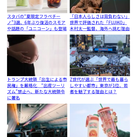
スタバの“夏限定フラペチー
「日本人らしさは背負わない」
ノ”3選、6年ぶり復活のスモア
世界で評価された「FUJIKO」
や話題の「ユニコーン」も登場
木村太一監督、海外へ挑む理由
トランプ大統領「出生による市
Z世代が選ぶ「世界で最も暮ら
民権」を厳格化 “出産ツーリ
しやすい都市」東京が1位、若
ズム”禁止へ、新たな大統領令
者を魅了する理由とは？
に署名