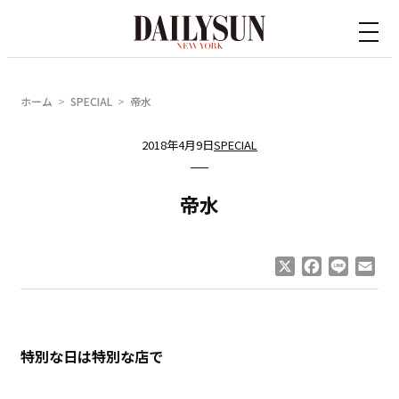
内
容
を
ス
ホーム
SPECIAL
帝水
キ
ッ
2018年4月9日
SPECIAL
プ
帝水
X
Facebook
Line
Ema
特別な日は特別な店で