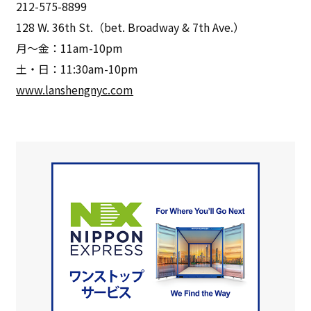
212-575-8899
128 W. 36th St.（bet. Broadway & 7th Ave.）
月～金：11am-10pm
土・日：11:30am-10pm
www.lanshengnyc.com