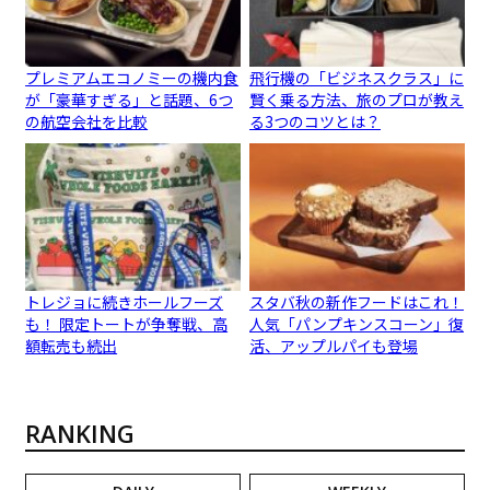
プレミアムエコノミーの機内食
飛行機の「ビジネスクラス」に
が「豪華すぎる」と話題、6つ
賢く乗る方法、旅のプロが教え
の航空会社を比較
る3つのコツとは？
トレジョに続きホールフーズ
スタバ秋の新作フードはこれ！
も！ 限定トートが争奪戦、高
人気「パンプキンスコーン」復
額転売も続出
活、アップルパイも登場
RANKING