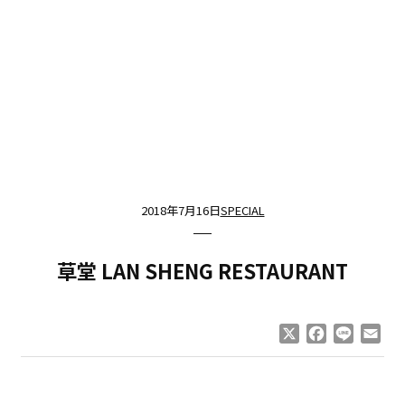
2018年7月16日
SPECIAL
草堂 LAN SHENG RESTAURANT
X
Facebook
Line
Ema