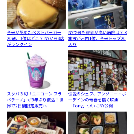
全米が認めたベストバーガー
NYで最も評価が高い病院は？ 3
20選、1位はどこ？ NYから3店
施設が州内1位、全米トップ20
がランクイン
入り
スタバの幻「ユニコーン フラ
伝説のシェフ、アンソニー・ボ
ペチーノ」が9年ぶり復活！世
ーデインの青春を描く映画
界で2日間限定販売へ
「Tony」ついにNY公開