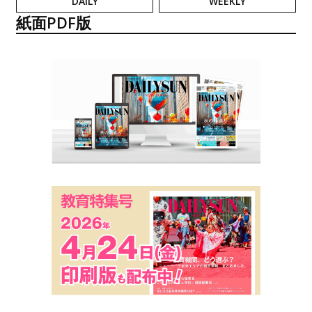
DAILY
WEEKLY
紙面PDF版