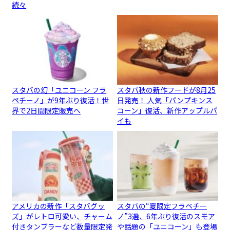
続々
スタバの幻「ユニコーン フラ
スタバ秋の新作フードが8月25
ペチーノ」が9年ぶり復活！世
日発売！ 人気「パンプキンス
界で2日間限定販売へ
コーン」復活、新作アップルパ
イも
アメリカの新作「スタバグッ
スタバの“夏限定フラペチー
ズ」がレトロ可愛い、チャーム
ノ”3選、6年ぶり復活のスモア
付きタンブラーなど数量限定発
や話題の「ユニコーン」も登場