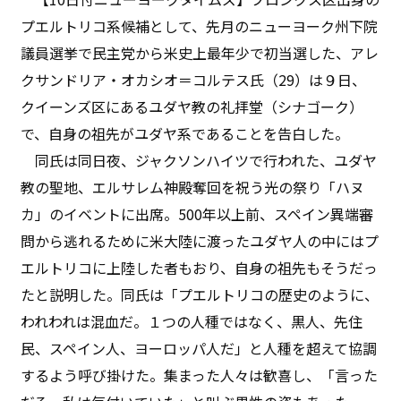
プエルトリコ系候補として、先月のニューヨーク州下院
議員選挙で民主党から米史上最年少で初当選した、アレ
クサンドリア・オカシオ＝コルテス氏（29）は９日、
クイーンズ区にあるユダヤ教の礼拝堂（シナゴーク）
で、自身の祖先がユダヤ系であることを告白した。
同氏は同日夜、ジャクソンハイツで行われた、ユダヤ
教の聖地、エルサレム神殿奪回を祝う光の祭り「ハヌ
カ」のイベントに出席。500年以上前、スペイン異端審
問から逃れるために米大陸に渡ったユダヤ人の中にはプ
エルトリコに上陸した者もおり、自身の祖先もそうだっ
たと説明した。同氏は「プエルトリコの歴史のように、
われわれは混血だ。１つの人種ではなく、黒人、先住
民、スペイン人、ヨーロッパ人だ」と人種を超えて協調
するよう呼び掛けた。集まった人々は歓喜し、「言った