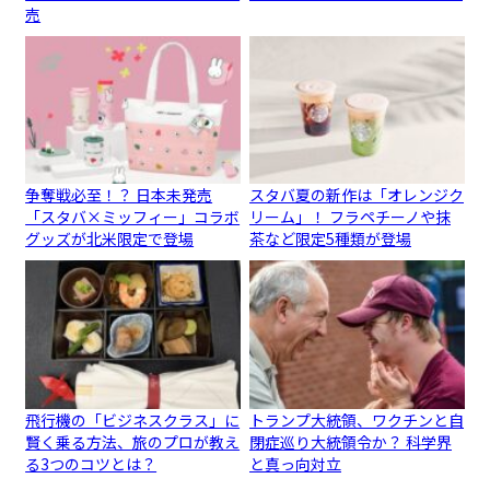
売
争奪戦必至！？ 日本未発売
スタバ夏の新作は「オレンジク
「スタバ×ミッフィー」コラボ
リーム」！ フラペチーノや抹
グッズが北米限定で登場
茶など限定5種類が登場
飛行機の「ビジネスクラス」に
トランプ大統領、ワクチンと自
賢く乗る方法、旅のプロが教え
閉症巡り大統領令か？ 科学界
る3つのコツとは？
と真っ向対立