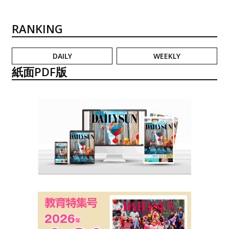
RANKING
DAILY
WEEKLY
紙面PDF版