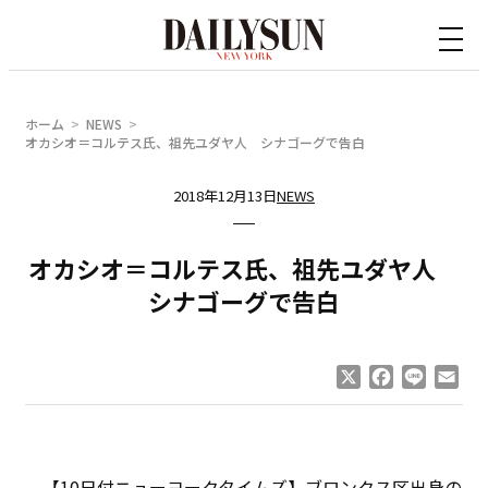
内
容
を
ス
ホーム
NEWS
キ
オカシオ＝コルテス氏、祖先ユダヤ人 シナゴーグで告白
ッ
2018年12月13日
NEWS
プ
オカシオ＝コルテス氏、祖先ユダヤ人
シナゴーグで告白
X
Facebook
Line
Ema
【10日付ニューヨークタイムズ】ブロンクス区出身の