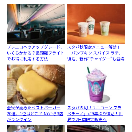
プレエコへのアップグレード、
スタバ秋限定メニュー解禁！
いくらかかる？長距離フライト
「パンプキン スパイス ラテ」
でお得に利用する方法
復活、新作“チャイダー”も登場
全米が認めたベストバーガー
スタバの幻「ユニコーン フラ
20選、1位はどこ？ NYから3店
ペチーノ」が9年ぶり復活！世
がランクイン
界で2日間限定販売へ