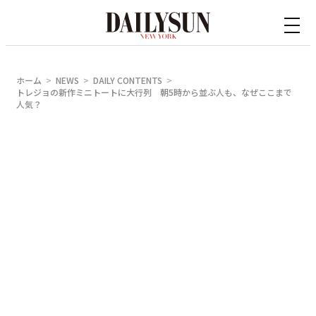
内
容
を
ス
ホーム
NEWS
DAILY CONTENTS
キ
トレジョの新作ミニトートに大行列 朝5時から並ぶ人も、なぜここまで
人気？
ッ
プ