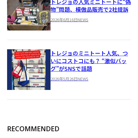
トレジョの人気ミニトートに“偽
物”問題、模倣品販売で2社提訴
2026年6月16日
NEWS
トレジョのミニトート人気、つ
いにコストコにも？ “激似バッ
グ”がSNSで話題
2026年5月26日
NEWS
RECOMMENDED