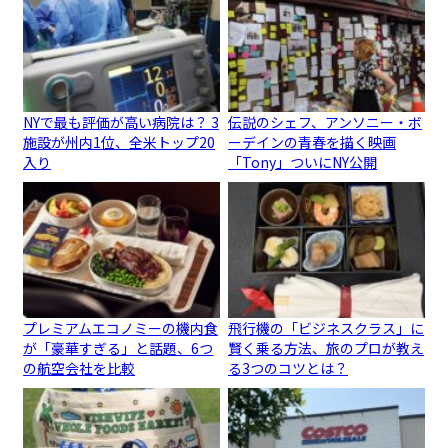
NYで最も評価が高い病院は？ 3
伝説のシェフ、アンソニー・ボ
施設が州内1位、全米トップ20
ーデインの青春を描く映画
入り
「Tony」ついにNY公開
プレミアムエコノミーの機内食
飛行機の「ビジネスクラス」に
が「豪華すぎる」と話題、6つ
賢く乗る方法、旅のプロが教え
の航空会社を比較
る3つのコツとは？