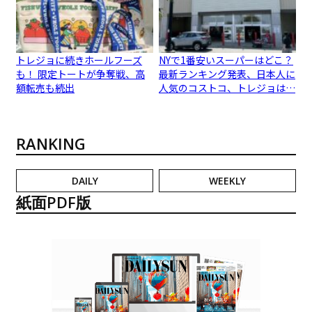
トレジョに続きホールフーズ
NYで1番安いスーパーはどこ？
も！ 限定トートが争奪戦、高
最新ランキング発表、日本人に
額転売も続出
人気のコストコ、トレジョは…
RANKING
DAILY
WEEKLY
紙面PDF版