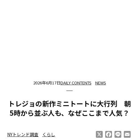
2026年6月17日
DAILY CONTENTS
NEWS
トレジョの新作ミニトートに大行列 朝
5時から並ぶ人も、なぜここまで人気？
X
Facebook
Line
Ema
NYトレンド調査
くらし