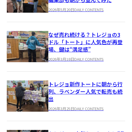
2026年5月20日
DAILY CONTENTS
なぜ売れ続ける？トレジョの3
ドル「トート」に人気色が再登
場、鍵は“満足感”
2026年3月18日
DAILY CONTENTS
トレジョ新作トートに朝から行
列、ラベンダー人気で転売も続
出
2026年3月25日
DAILY CONTENTS