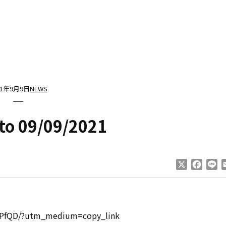
21年9月9日
NEWS
to 09/09/2021
X
Faceb
Li
Y_PfQD/?utm_medium=copy_link