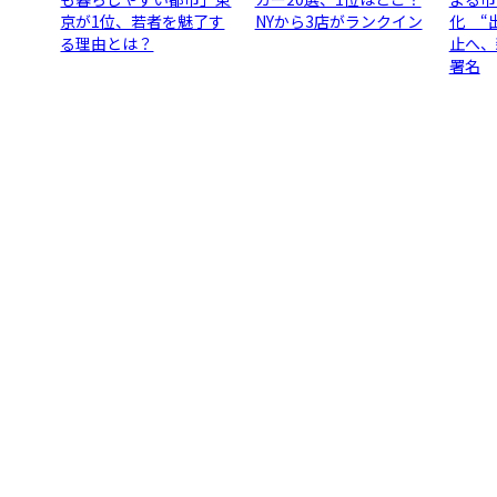
京が1位、若者を魅了す
NYから3店がランクイン
化 “
る理由とは？
止へ、
署名