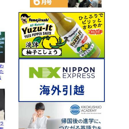
わ
た
監
ラ
旅