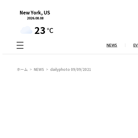
内
New York, US
容
2026.08.08
を
23
°C
ス
キ
NEWS
EV
ッ
プ
ホーム
NEWS
dailyphoto 09/09/2021