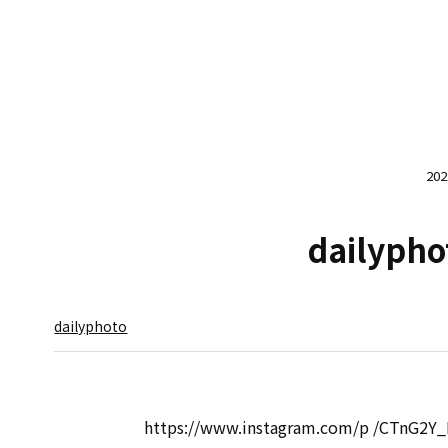
20
dailypho
dailyphoto
https://www.instagram.com/p /CTnG2