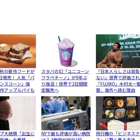
秋の新作フードが
スタバの幻「ユニコーン
「日本人らしさは背負
5日発売！ 人気「パ
フラペチーノ」が9年ぶ
ない」世界で評価され
ンスコーン」復
り復活！世界で2日間限
「FUJIKO」木村太一
作アップルパイも
定販売へ
督、海外へ挑む理由
プ大統領「出生に
NYで最も評価が高い病院
飛行機の「ビジネスク
民権」を厳格
は？ 3施設が州内1位、
ス」に賢く乗る方法、