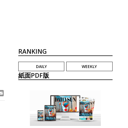
RANKING
DAILY
WEEKLY
紙面PDF版
ook
ne
Email