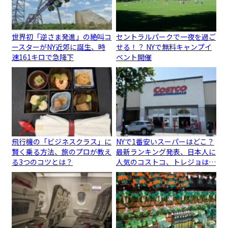
世界初「逆さま発進」の絶叫コ
セントラルパークで一夜を過ご
ースターがNY近郊に誕生、時
せる！？ NYで無料キャンプイ
速161キロで急降下
ベント開催
飛行機の「ビジネスクラス」に
NYで1番安いスーパーはどこ？
賢く乗る方法、旅のプロが教え
最新ランキング発表、日本人に
る3つのコツとは？
人気のコストコ、トレジョは…