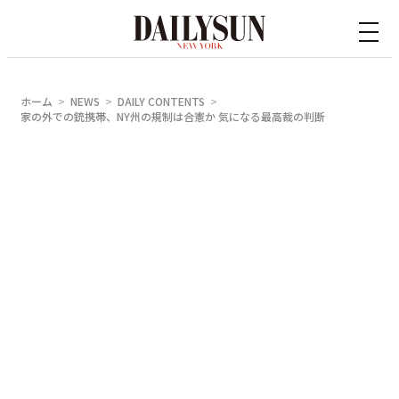
内
容
を
ス
ホーム
NEWS
DAILY CONTENTS
キ
家の外での銃携帯、NY州の規制は合憲か 気になる最高裁の判断
ッ
プ