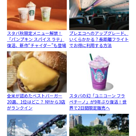
スタバ秋限定メニュー解禁！
プレエコへのアップグレード、
「パンプキン スパイス ラテ」
いくらかかる？長距離フライト
復活、新作“チャイダー”も登場
でお得に利用する方法
全米が認めたベストバーガー
スタバの幻「ユニコーン フラ
20選、1位はどこ？ NYから3店
ペチーノ」が9年ぶり復活！世
がランクイン
界で2日間限定販売へ