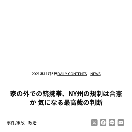
2021年11月5日
DAILY CONTENTS
NEWS
家の外での銃携帯、NY州の規制は合憲
か 気になる最高裁の判断
X
Facebook
Line
Ema
事件/事故
政治