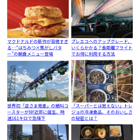
マクドナルドの新作が背徳すぎ
プレエコへのアップグレード、
る…“はちみつ×焦がしバタ
いくらかかる？長距離フライト
ー”の朝食メニュー登場
でお得に利用する方法
世界初「逆さま発進」の絶叫コ
「スーパーとは思えない」トレ
ースターがNY近郊に誕生、時
ジョの冷凍食品、そのおいしさ
速161キロで急降下
の秘密とは？