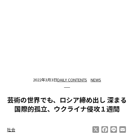
2022年3月3日
DAILY CONTENTS
NEWS
芸術の世界でも、ロシア締め出し 深まる
国際的孤立、ウクライナ侵攻１週間
X
Facebook
Line
Ema
社会