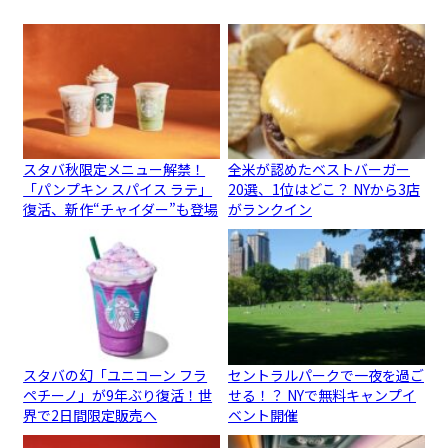
スタバ秋限定メニュー解禁！
全米が認めたベストバーガー
「パンプキン スパイス ラテ」
20選、1位はどこ？ NYから3店
復活、新作“チャイダー”も登場
がランクイン
スタバの幻「ユニコーン フラ
セントラルパークで一夜を過ご
ペチーノ」が9年ぶり復活！世
せる！？ NYで無料キャンプイ
界で2日間限定販売へ
ベント開催