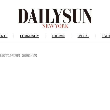
ENTS
COMMUNITY
COLUMN
SPECIAL
FEAT
試す25の質問【前編1~15】