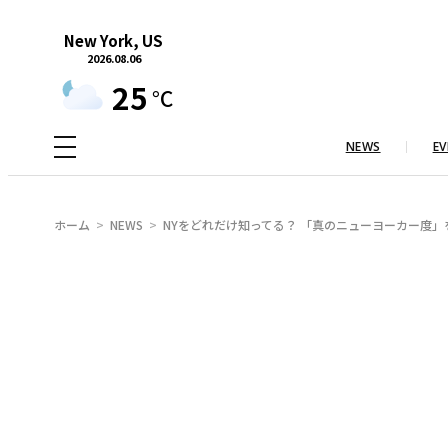
内
New York, US
容
2026.08.06
を
25
°C
ス
キ
NEWS
EV
ッ
プ
ホーム
NEWS
NYをどれだけ知ってる？ 「真のニューヨーカー度」を