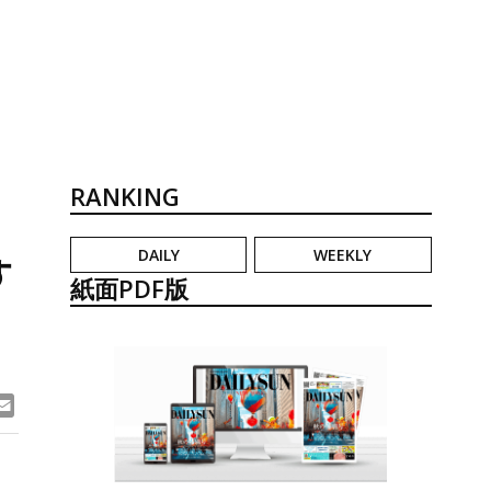
RANKING
DAILY
WEEKLY
す
紙面PDF版
ook
ne
Email