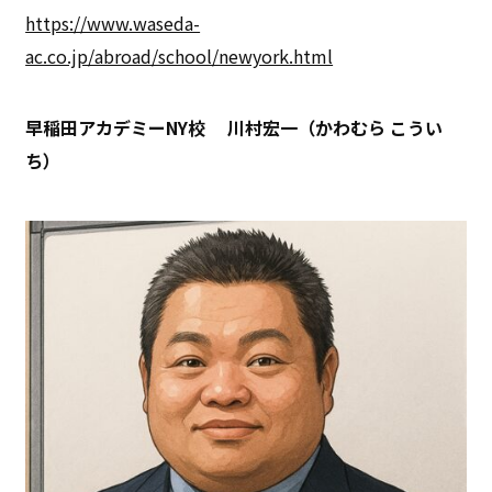
https://www.waseda-
ac.co.jp/abroad/school/newyork.html
早稲田アカデミーNY校
川村宏一（かわむら こうい
ち）