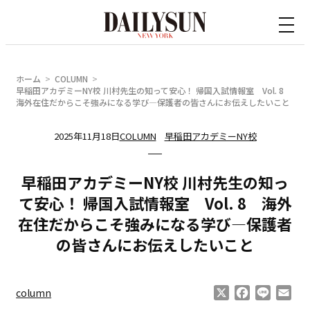
内
容
を
ス
ホーム
COLUMN
キ
早稲田アカデミーNY校 川村先生の知って安心！ 帰国入試情報室 Vol. 8
海外在住だからこそ強みになる学び―保護者の皆さんにお伝えしたいこと
ッ
プ
2025年11月18日
COLUMN
早稲田アカデミーNY校
早稲田アカデミーNY校 川村先生の知っ
て安心！ 帰国入試情報室 Vol. 8 海外
在住だからこそ強みになる学び―保護者
の皆さんにお伝えしたいこと
X
Facebook
Line
Ema
column