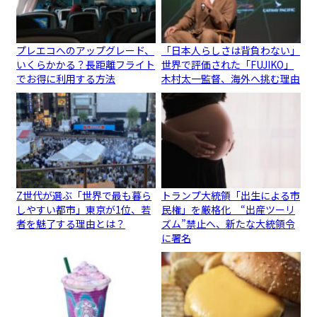
プレエコへのアップグレード、
「日本人らしさは背負わない」
いくらかかる？長距離フライト
世界で評価された「FUJIKO」
でお得に利用する方法
木村太一監督、海外へ挑む理由
Z世代が選ぶ「世界で最も暮ら
トランプ大統領「出生による市
しやすい都市」東京が1位、若
民権」を厳格化 “出産ツーリ
者を魅了する理由とは？
ズム”禁止へ、新たな大統領令
に署名