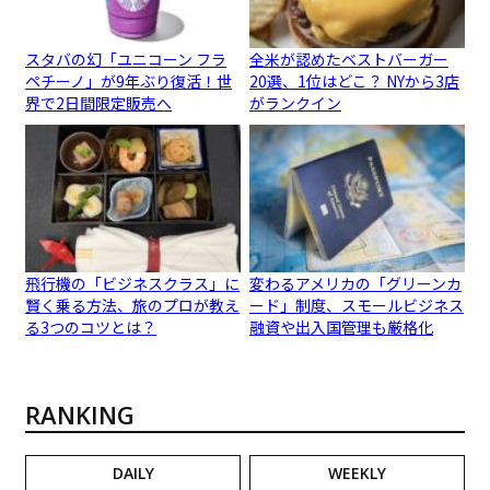
スタバの幻「ユニコーン フラ
全米が認めたベストバーガー
ペチーノ」が9年ぶり復活！世
20選、1位はどこ？ NYから3店
界で2日間限定販売へ
がランクイン
飛行機の「ビジネスクラス」に
変わるアメリカの「グリーンカ
賢く乗る方法、旅のプロが教え
ード」制度、スモールビジネス
る3つのコツとは？
融資や出入国管理も厳格化
RANKING
DAILY
WEEKLY