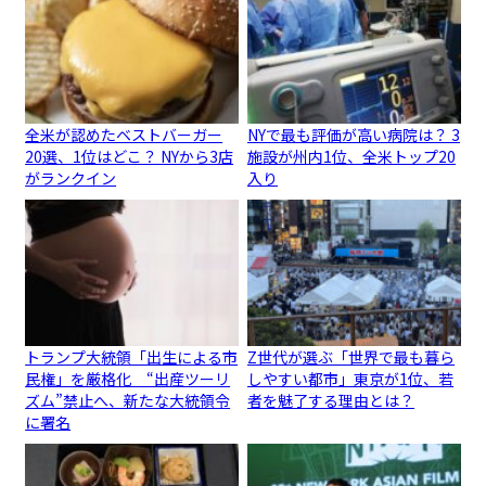
全米が認めたベストバーガー
NYで最も評価が高い病院は？ 3
20選、1位はどこ？ NYから3店
施設が州内1位、全米トップ20
がランクイン
入り
トランプ大統領「出生による市
Z世代が選ぶ「世界で最も暮ら
民権」を厳格化 “出産ツーリ
しやすい都市」東京が1位、若
ズム”禁止へ、新たな大統領令
者を魅了する理由とは？
に署名