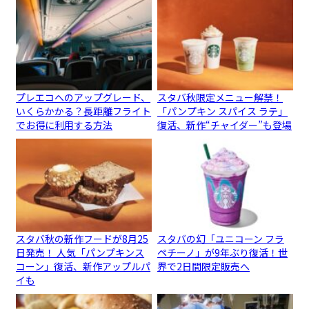
プレエコへのアップグレード、
スタバ秋限定メニュー解禁！
いくらかかる？長距離フライト
「パンプキン スパイス ラテ」
でお得に利用する方法
復活、新作“チャイダー”も登場
スタバ秋の新作フードが8月25
スタバの幻「ユニコーン フラ
日発売！ 人気「パンプキンス
ペチーノ」が9年ぶり復活！世
コーン」復活、新作アップルパ
界で2日間限定販売へ
イも