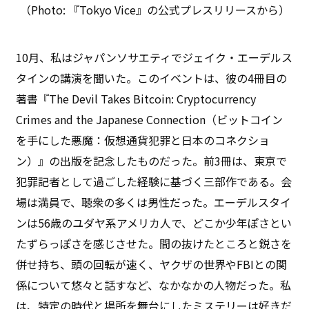
（Photo: 『Tokyo Vice』の公式プレスリリースから）
10月、私はジャパンソサエティでジェイク・エーデルス
タインの講演を聞いた。このイベントは、彼の4冊目の
著書『The Devil Takes Bitcoin: Cryptocurrency
Crimes and the Japanese Connection（ビットコイン
を手にした悪魔：仮想通貨犯罪と日本のコネクショ
ン）』の出版を記念したものだった。前3冊は、東京で
犯罪記者として過ごした経験に基づく三部作である。会
場は満員で、聴衆の多くは男性だった。エーデルスタイ
ンは56歳のユダヤ系アメリカ人で、どこか少年ぽさとい
たずらっぽさを感じさせた。間の抜けたところと鋭さを
併せ持ち、頭の回転が速く、ヤクザの世界やFBIとの関
係について悠々と話すなど、なかなかの人物だった。私
は、特定の時代と場所を舞台にしたミステリーは好きだ