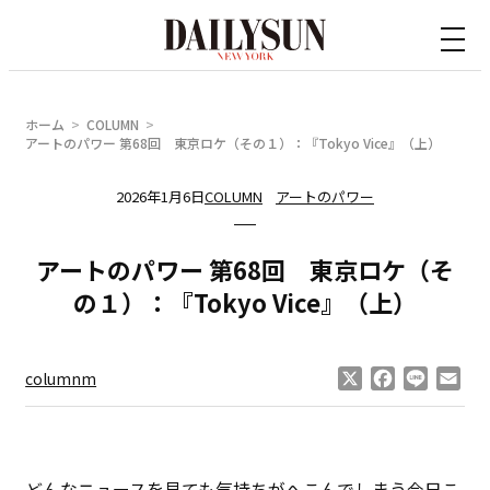
内
容
を
ス
ホーム
COLUMN
キ
アートのパワー 第68回 東京ロケ（その１）：『Tokyo Vice』（上）
ッ
2026年1月6日
COLUMN
アートのパワー
プ
アートのパワー 第68回 東京ロケ（そ
の１）：『Tokyo Vice』（上）
X
Facebook
Line
Ema
columnm
どんなニュースを見ても気持ちがへこんでしまう今日こ