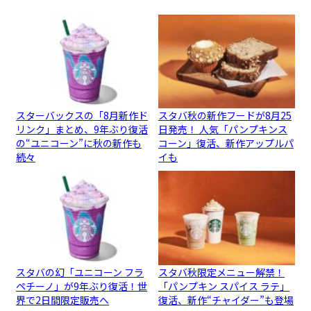
スターバックスの「8月新作ド
スタバ秋の新作フードが8月25
リンク」まとめ、9年ぶり復活
日発売！ 人気「パンプキンス
の“ユニコーン”に秋の新作も
コーン」復活、新作アップルパ
続々
イも
スタバの幻「ユニコーン フラ
スタバ秋限定メニュー解禁！
ペチーノ」が9年ぶり復活！世
「パンプキン スパイス ラテ」
界で2日間限定販売へ
復活、新作“チャイダー”も登場