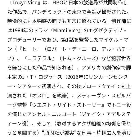
『Tokyo Vice』は、HBOと日本の放送局が共同制作し
た作品で、パンデミック下の東京で全話が撮影された。
映像的にも本物感の面でも非常に優れている。制作陣に
は1984年のドラマ『Miami Vice』のエグゼクティブ・
プロデューサーであり、第1話を監督したマイケル・マ
ン（『ヒート』（ロバート・デ・ニーロ、アル・パチー
ノ）、『コラテラル』（トム・クルーズ）など犯罪世界
を舞台にした作品で知られる）、アメリカの劇作家で脚
本家のJ・T・ロジャース（2016年にリンカーンセンタ
ー・シアターで初演され、その後ブロードウェイでも上
演された『オスロ』を執筆）、スティーヴン・スピルバ
ーグ監督『ウエスト・サイド・ストーリー』でトニー役
を演じたアンセル・エルゴート（ジェイク・アデルステ
ィーン役）、そして（敵対するヤクザ組織の均衡を保と
うと奮闘する）“頑固だが誠実”な刑事・片桐広人を演じ