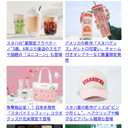
スタバの“夏限定フラペチー
アメリカの新作「スタバグッ
ノ”3選、6年ぶり復活のスモア
ズ」がレトロ可愛い、チャーム
や話題の「ユニコーン」も登場
付きタンブラーなど数量限定発
売
争奪戦必至！？ 日本未発売
スタバ夏の新作グッズは“ピン
「スタバ×ミッフィー」コラボ
ク尽くし”、ヘアクリップや帽
グッズが北米限定で登場
子などアパレル雑貨も登場