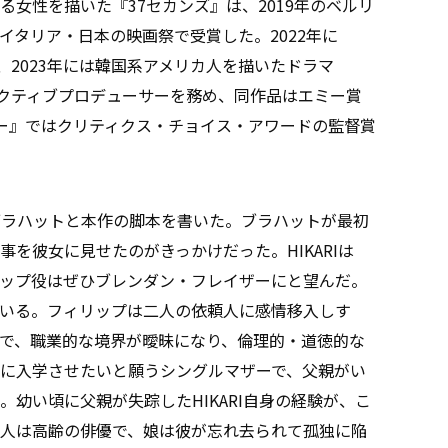
女性を描いた『37セカンズ』は、2019年のベルリ
イタリア・日本の映画祭で受賞した。2022年に
督し、2023年には韓国系アメリカ人を描いたドラマ
ゼクティブプロデューサーを務め、同作品はエミー賞
ー』ではクリティクス・チョイス・アワードの監督賞
・ブラハットと本作の脚本を書いた。ブラハットが最初
を彼女に見せたのがきっかけだった。HIKARIは
ップ役はぜひブレンダン・フレイザーにと望んだ。
いる。フィリップは二人の依頼人に感情移入しす
で、職業的な境界が曖昧になり、倫理的・道徳的な
に入学させたいと願うシングルマザーで、父親がい
幼い頃に父親が失踪したHIKARI自身の経験が、こ
人は高齢の俳優で、娘は彼が忘れ去られて孤独に陥