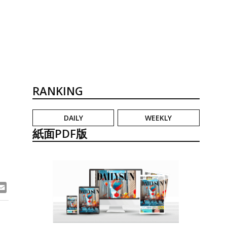
RANKING
DAILY
WEEKLY
紙面PDF版
ook
ne
Email