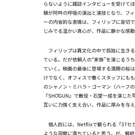
らないように雑誌インタビューを受けてほし
験が阿吽の呼吸の演出と演技となり、フィ
ーの内省的な表情は、フィリップに哀切で
じみでる温かい真心が、作品に静かな感動
フィリップは異文化の中で孤独に生きる
ている。だが依頼人の“家族”を演じるう
ていく。映画の最後に登場する満開の桜は
けでなく、オフィスで働くスタッフにもも
のシャノン・ミハラ・ゴーマン（ハーフの
『SHŌGUN』で敵役・石堂一成を演じ
互いに力強く支え合い、作品に厚みを与え
個人的には、Netflixで観られる『3
ような洞察に満ちていると思う。が、観終