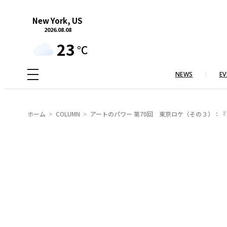
内
New York, US
容
2026.08.08
を
23
°C
ス
キ
NEWS
EV
ッ
プ
ホーム
COLUMN
アートのパワー 第70回 東京ロケ（その３）：