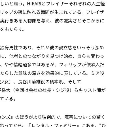
いと願う。HIKARIとフレイザーそれぞれの人生経
リップの魂に触れる瞬間が生まれている。フレイザ
奥行きある人物像を与え、彼の誠実さとそこからに
をもたらす。
独身男性であり、それが彼の孤立感をいっそう深め
ちに、他者とのつながりを見つけ始め、自らも変わっ
、やや情緒過多ではあるが、フィリップが依頼人だ
たらした意味の深さを効果的に表している。ミア役
少女）、長谷川菊雄役の柄本明、そして
た平岳大（今回は会社の社長・シジ役）らキャスト陣が
ている。
7セカンズ』のほうがより独創的で、障害についての驚く
わってから、『レンタル・ファミリー』にある、“ひ