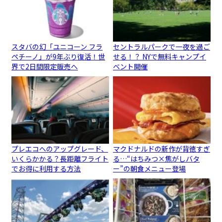
スタバの幻「ユニコーン フラ
セントラルパークで一夜を過ご
ペチーノ」が9年ぶり復活！世
せる！？ NYで無料キャンプイ
界で2日間限定販売へ
ベント開催
プレエコへのアップグレード、
マクドナルドの新作が背徳すぎ
いくらかかる？長距離フライト
る…“はちみつ×焦がしバタ
でお得に利用する方法
ー”の朝食メニュー登場