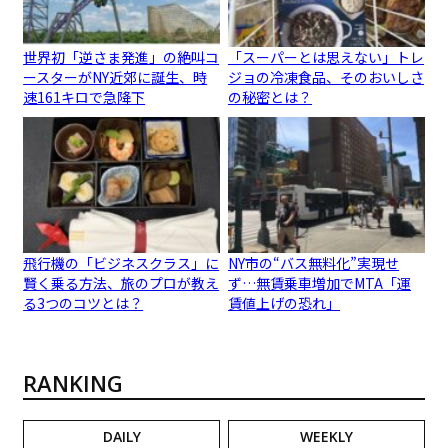
世界初「逆さま発進」の絶叫コ
「スーパーとは思えない」トレ
ースターがNY近郊に誕生、時
ジョの冷凍食品、そのおいしさ
速161キロで急降下
の秘密とは？
飛行機の「ビジネスクラス」に
NY市の“バス無料化”実現せ
賢く乗る方法、旅のプロが教え
ず…無賃乗車増加でMTA「運
る3つのコツとは？
賃値上げの恐れ」
RANKING
DAILY
WEEKLY