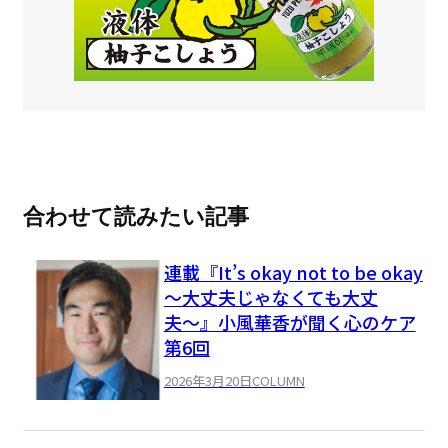
合わせて読みたい記事
連載『It’s okay not to be okay
〜大丈夫じゃなくても大丈
夫〜』小風華香が聞く心のケア
第6回
2026年3月20日
COLUMN