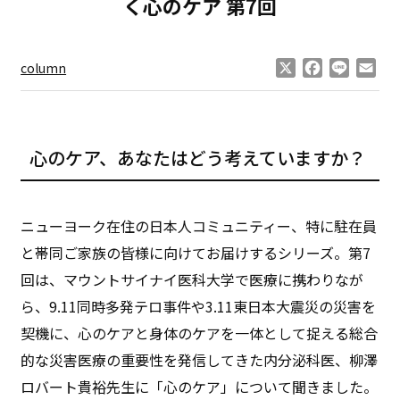
く心のケア 第7回
X
Facebook
Line
Ema
column
心のケア、あなたはどう考えていますか？
ニューヨーク在住の日本人コミュニティー、特に駐在員
と帯同ご家族の皆様に向けてお届けするシリーズ。第7
回は、マウントサイナイ医科大学で医療に携わりなが
ら、9.11同時多発テロ事件や3.11東日本大震災の災害を
契機に、心のケアと身体のケアを一体として捉える総合
的な災害医療の重要性を発信してきた内分泌科医、柳澤
ロバート貴裕先生に「心のケア」について聞きました。