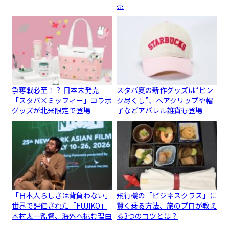
売
争奪戦必至！？ 日本未発売
スタバ夏の新作グッズは“ピン
「スタバ×ミッフィー」コラボ
ク尽くし”、ヘアクリップや帽
グッズが北米限定で登場
子などアパレル雑貨も登場
「日本人らしさは背負わない」
飛行機の「ビジネスクラス」に
世界で評価された「FUJIKO」
賢く乗る方法、旅のプロが教え
木村太一監督、海外へ挑む理由
る3つのコツとは？