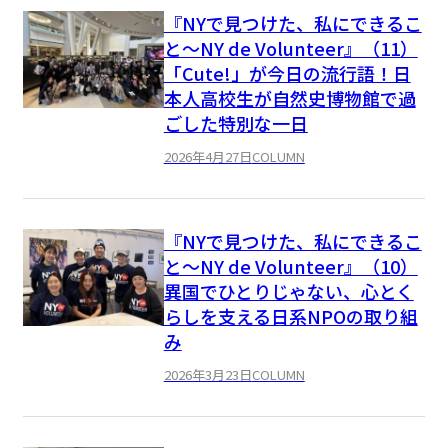
『NYで見つけた、私にできるこ
と〜NY de Volunteer』（11）
「Cute!」が今日の流行語！日
本人高校生が自然史博物館で過
ごした特別な一日
2026年4月27日
COLUMN
『NYで見つけた、私にできるこ
と〜NY de Volunteer』（10）
異国でひとりじゃない、心とく
らしを支える日系NPOの取り組
み
2026年3月23日
COLUMN