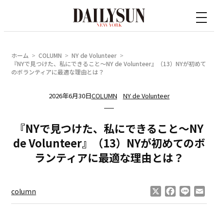
内
容
を
ス
ホーム
COLUMN
NY de Volunteer
キ
『NYで見つけた、私にできること〜NY de Volunteer』（13）NYが初めて
のボランティアに最適な理由とは？
ッ
プ
2026年6月30日
COLUMN
NY de Volunteer
『NYで見つけた、私にできること〜NY
de Volunteer』（13）NYが初めてのボ
ランティアに最適な理由とは？
X
Facebook
Line
Ema
column