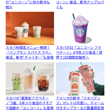
の“ユニコーン”に秋の新作も
コーン」復活、新作アップルパ
続々
イも
スタバ秋限定メニュー解禁！
スタバの幻「ユニコーン フラ
「パンプキン スパイス ラテ」
ペチーノ」が9年ぶり復活！世
復活、新作“チャイダー”も登場
界で2日間限定販売へ
スタバの“夏限定フラペチー
アメリカの新作「スタバグッ
ノ”3選、6年ぶり復活のスモア
ズ」がレトロ可愛い、チャーム
や話題の「ユニコーン」も登場
付きタンブラーなど数量限定発