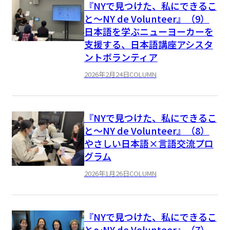
『NYで見つけた、私にできるこ
と〜NY de Volunteer』（9）
日本語を学ぶニューヨーカーを
支援する、日本語講座アシスタ
ントボランティア
2026年2月24日
COLUMN
『NYで見つけた、私にできるこ
と〜NY de Volunteer』（8）
やさしい日本語×言語交流プロ
グラム
2026年1月26日
COLUMN
『NYで見つけた、私にできるこ
と〜NY de Volunteer』（7）