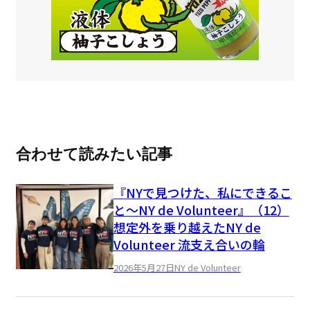
合わせて読みたい記事
『NYで見つけた、私にできるこ
と〜NY de Volunteer』（12）
想定外を乗り越えたNY de
Volunteer 流支え合いの輪
2026年5月27日
NY de Volunteer