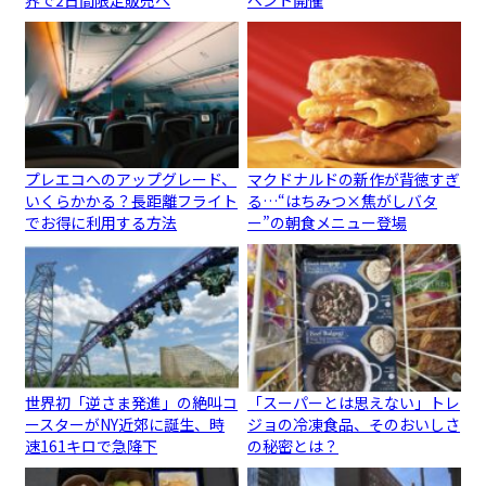
プレエコへのアップグレード、
マクドナルドの新作が背徳すぎ
いくらかかる？長距離フライト
る…“はちみつ×焦がしバタ
でお得に利用する方法
ー”の朝食メニュー登場
世界初「逆さま発進」の絶叫コ
「スーパーとは思えない」トレ
ースターがNY近郊に誕生、時
ジョの冷凍食品、そのおいしさ
速161キロで急降下
の秘密とは？