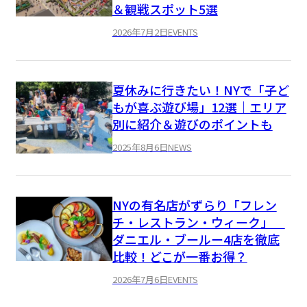
＆観戦スポット5選
2026年7月2日
EVENTS
夏休みに行きたい！NYで「子ど
もが喜ぶ遊び場」12選｜エリア
別に紹介＆遊びのポイントも
2025年8月6日
NEWS
NYの有名店がずらり「フレン
チ・レストラン・ウィーク」
ダニエル・ブールー4店を徹底
比較！どこが一番お得？
2026年7月6日
EVENTS