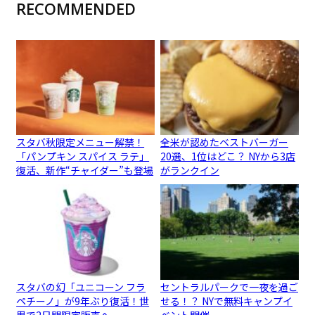
RECOMMENDED
スタバ秋限定メニュー解禁！
全米が認めたベストバーガー
「パンプキン スパイス ラテ」
20選、1位はどこ？ NYから3店
復活、新作“チャイダー”も登場
がランクイン
スタバの幻「ユニコーン フラ
セントラルパークで一夜を過ご
ペチーノ」が9年ぶり復活！世
せる！？ NYで無料キャンプイ
界で2日間限定販売へ
ベント開催