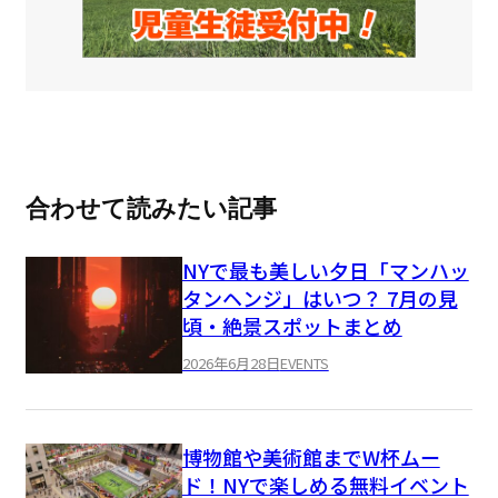
合わせて読みたい記事
NYで最も美しい夕日「マンハッ
タンヘンジ」はいつ？ 7月の見
頃・絶景スポットまとめ
2026年6月28日
EVENTS
博物館や美術館までW杯ムー
ド！NYで楽しめる無料イベント