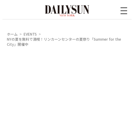
内
容
を
ス
ホーム
EVENTS
キ
NYの夏を無料で満喫！リンカーンセンターの夏祭り「Summer for the
City」開催中
ッ
プ