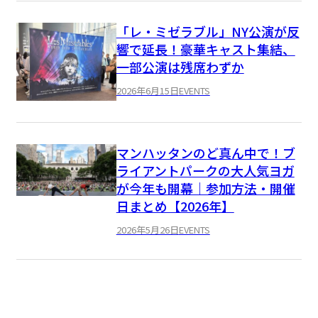
「レ・ミゼラブル」NY公演が反
響で延長！豪華キャスト集結、
一部公演は残席わずか
2026年6月15日
EVENTS
マンハッタンのど真ん中で！ブ
ライアントパークの大人気ヨガ
が今年も開幕｜参加方法・開催
日まとめ【2026年】
2026年5月26日
EVENTS