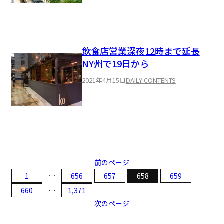
飲食店営業深夜12時まで延長
NY州で19日から
2021年4月15日
DAILY CONTENTS
前のページ
1
…
656
657
658
659
660
…
1,371
次のページ