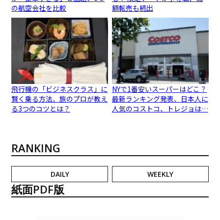
の航空会社を比較
額転売も続出
飛行機の「ビジネスクラス」に
NYで1番安いスーパーはどこ？
賢く乗る方法、旅のプロが教え
最新ランキング発表、日本人に
る3つのコツとは？
人気のコストコ、トレジョは…
RANKING
DAILY
WEEKLY
紙面PDF版