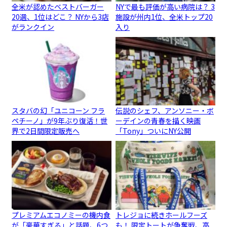
全米が認めたベストバーガー
NYで最も評価が高い病院は？ 3
20選、1位はどこ？ NYから3店
施設が州内1位、全米トップ20
がランクイン
入り
スタバの幻「ユニコーン フラ
伝説のシェフ、アンソニー・ボ
ペチーノ」が9年ぶり復活！世
ーデインの青春を描く映画
界で2日間限定販売へ
「Tony」ついにNY公開
プレミアムエコノミーの機内食
トレジョに続きホールフーズ
が「豪華すぎる」と話題、6つ
も！ 限定トートが争奪戦、高