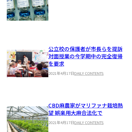
公立校の保護者が市長らを提訴
対面授業の今学期中の完全復帰
を要求
2021年4月17日
DAILY CONTENTS
CBD麻農家がマリファナ栽培熱
望 娯楽用大麻合法化で
2021年4月17日
DAILY CONTENTS