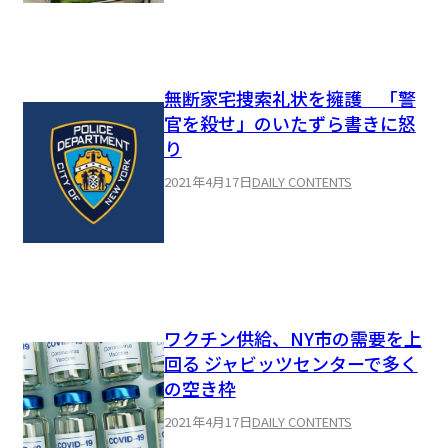
無断家宅捜索礼状を擁護 「警
官を殺せ」のいたずら書きに怒
り
2021年4月17日
DAILY CONTENTS
ワクチン供給、NY市の需要を上
回る ジャビッツセンターで多く
の空き枠
2021年4月17日
DAILY CONTENTS