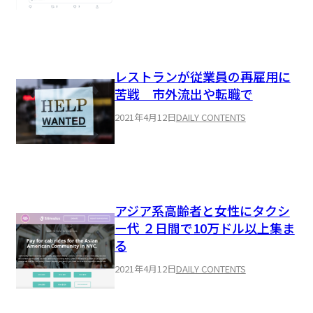
レストランが従業員の再雇用に
苦戦 市外流出や転職で
2021年4月12日
DAILY CONTENTS
アジア系高齢者と女性にタクシ
ー代 ２日間で10万ドル以上集ま
る
2021年4月12日
DAILY CONTENTS