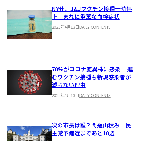
NY州、J&Jワクチン接種一時停
止 まれに重篤な血栓症状
2021年4月13日
DAILY CONTENTS
70％がコロナ変異株に感染 進
むワクチン接種も新規感染者が
減らない理由
2021年4月13日
DAILY CONTENTS
次の市長は誰？問題山積み 民
主党予備選まであと10週