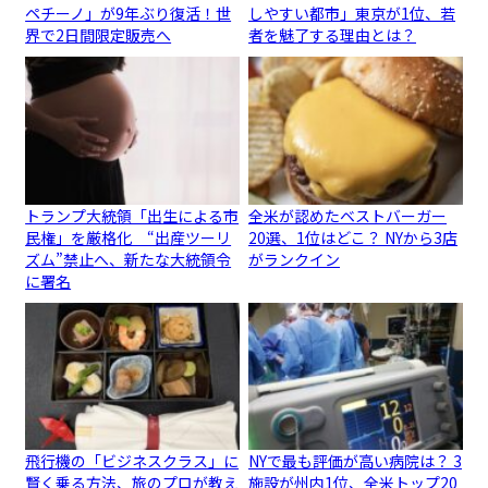
ペチーノ」が9年ぶり復活！世
しやすい都市」東京が1位、若
界で2日間限定販売へ
者を魅了する理由とは？
トランプ大統領「出生による市
全米が認めたベストバーガー
民権」を厳格化 “出産ツーリ
20選、1位はどこ？ NYから3店
ズム”禁止へ、新たな大統領令
がランクイン
に署名
飛行機の「ビジネスクラス」に
NYで最も評価が高い病院は？ 3
賢く乗る方法、旅のプロが教え
施設が州内1位、全米トップ20