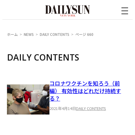
内
容
を
ス
ホーム
NEWS
DAILY CONTENTS
ページ 660
キ
ッ
DAILY CONTENTS
プ
コロナワクチンを知ろう（前
編） 有効性はどれだけ持続す
る？
2021年4月14日
DAILY CONTENTS