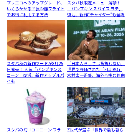
プレエコへのアップグレード、
スタバ秋限定メニュー解禁！
いくらかかる？長距離フライト
「パンプキン スパイス ラテ」
でお得に利用する方法
復活、新作“チャイダー”も登場
スタバ秋の新作フードが8月25
「日本人らしさは背負わない」
日発売！ 人気「パンプキンス
世界で評価された「FUJIKO」
コーン」復活、新作アップルパ
木村太一監督、海外へ挑む理由
イも
スタバの幻「ユニコーン フラ
Z世代が選ぶ「世界で最も暮ら