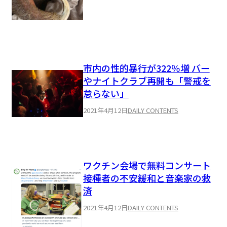
市内の性的暴行が322％増 バー
やナイトクラブ再開も「警戒を
怠らない」
2021年4月12日
DAILY CONTENTS
ワクチン会場で無料コンサート
接種者の不安緩和と音楽家の救
済
2021年4月12日
DAILY CONTENTS