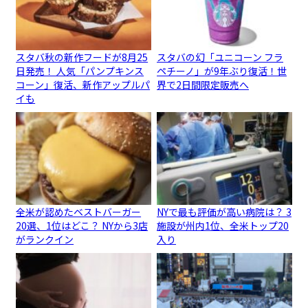
スタバ秋の新作フードが8月25
スタバの幻「ユニコーン フラ
日発売！ 人気「パンプキンス
ペチーノ」が9年ぶり復活！世
コーン」復活、新作アップルパ
界で2日間限定販売へ
イも
全米が認めたベストバーガー
NYで最も評価が高い病院は？ 3
20選、1位はどこ？ NYから3店
施設が州内1位、全米トップ20
がランクイン
入り