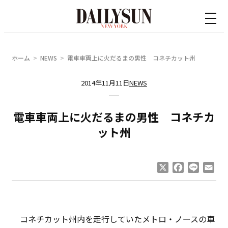
内
容
を
ス
ホーム
NEWS
電車車両上に火だるまの男性 コネチカット州
キ
ッ
2014年11月11日
NEWS
プ
電車車両上に火だるまの男性 コネチカ
ット州
X
Facebook
Line
Ema
コネチカット州内を走行していたメトロ・ノースの車