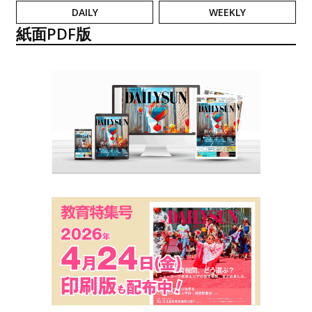
DAILY
WEEKLY
紙面PDF版