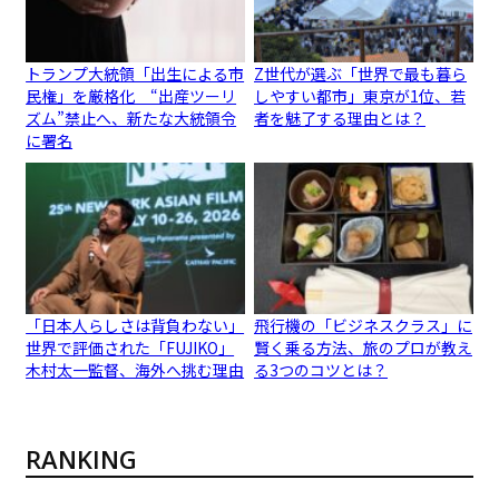
トランプ大統領「出生による市
Z世代が選ぶ「世界で最も暮ら
民権」を厳格化 “出産ツーリ
しやすい都市」東京が1位、若
ズム”禁止へ、新たな大統領令
者を魅了する理由とは？
に署名
「日本人らしさは背負わない」
飛行機の「ビジネスクラス」に
世界で評価された「FUJIKO」
賢く乗る方法、旅のプロが教え
木村太一監督、海外へ挑む理由
る3つのコツとは？
RANKING