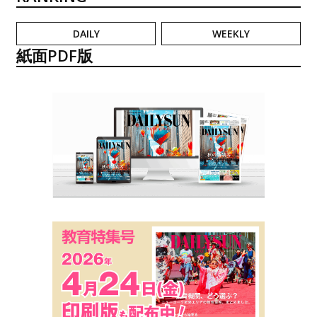
DAILY
WEEKLY
紙面PDF版