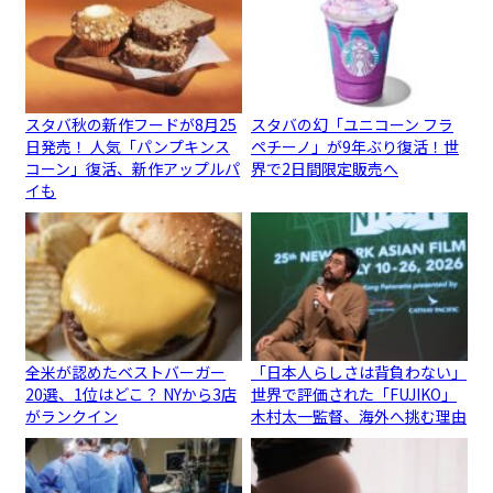
スタバ秋の新作フードが8月25
スタバの幻「ユニコーン フラ
日発売！ 人気「パンプキンス
ペチーノ」が9年ぶり復活！世
コーン」復活、新作アップルパ
界で2日間限定販売へ
イも
全米が認めたベストバーガー
「日本人らしさは背負わない」
20選、1位はどこ？ NYから3店
世界で評価された「FUJIKO」
がランクイン
木村太一監督、海外へ挑む理由