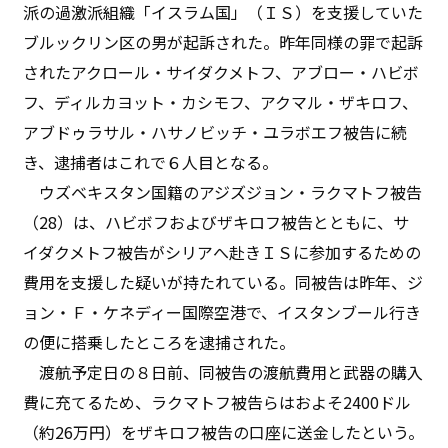
派の過激派組織「イスラム国」（ＩＳ）を支援していた
ブルックリン区の男が起訴された。昨年同様の罪で起訴
されたアクロール・サイダクメトフ、アブロー・ハビボ
フ、ディルカヨット・カシモフ、アクマル・ザキロフ、
アブドゥラサル・ハサノビッチ・ユラボエフ被告に続
き、逮捕者はこれで６人目となる。
ウズベキスタン国籍のアジズジョン・ラクマトフ被告
（28）は、ハビボフおよびザキロフ被告とともに、サ
イダクメトフ被告がシリアへ赴きＩＳに参加するための
費用を支援した疑いが持たれている。同被告は昨年、ジ
ョン・Ｆ・ケネディー国際空港で、イスタンブール行き
の便に搭乗したところを逮捕された。
渡航予定日の８日前、同被告の渡航費用と武器の購入
費に充てるため、ラクマトフ被告らはおよそ2400ドル
（約26万円）をザキロフ被告の口座に送金したという。