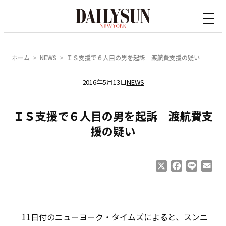
内
容
を
ス
ホーム
NEWS
ＩＳ支援で６人目の男を起訴 渡航費支援の疑い
キ
ッ
2016年5月13日
NEWS
プ
ＩＳ支援で６人目の男を起訴 渡航費支
援の疑い
X
Facebook
Line
Ema
11日付のニューヨーク・タイムズによると、スンニ