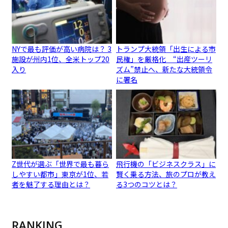
NYで最も評価が高い病院は？ 3
トランプ大統領「出生による市
施設が州内1位、全米トップ20
民権」を厳格化 “出産ツーリ
入り
ズム”禁止へ、新たな大統領令
に署名
Z世代が選ぶ「世界で最も暮ら
飛行機の「ビジネスクラス」に
しやすい都市」東京が1位、若
賢く乗る方法、旅のプロが教え
者を魅了する理由とは？
る3つのコツとは？
RANKING