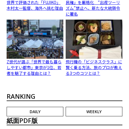
世界で評価された「FUJIKO」
民権」を厳格化 “出産ツーリ
木村太一監督、海外へ挑む理由
ズム”禁止へ、新たな大統領令
に署名
Z世代が選ぶ「世界で最も暮ら
飛行機の「ビジネスクラス」に
しやすい都市」東京が1位、若
賢く乗る方法、旅のプロが教え
者を魅了する理由とは？
る3つのコツとは？
RANKING
DAILY
WEEKLY
紙面PDF版