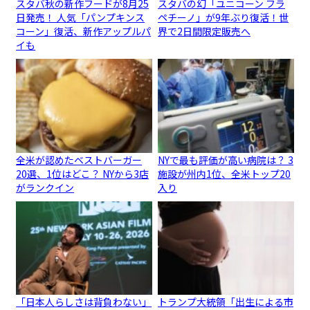
スタバ秋の新作フードが8月25
スタバの幻「ユニコーン フラ
日発売！ 人気「パンプキンス
ペチーノ」が9年ぶり復活！世
コーン」復活、新作アップルパ
界で2日間限定販売へ
イも
全米が認めたベストバーガー
NYで最も評価が高い病院は？ 3
20選、1位はどこ？ NYから3店
施設が州内1位、全米トップ20
がランクイン
入り
「日本人らしさは背負わない」
トランプ大統領「出生による市