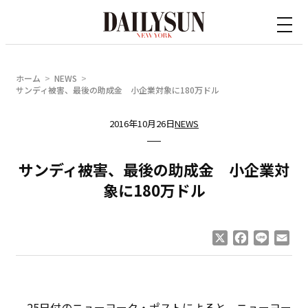
内
容
を
ス
ホーム
NEWS
キ
サンディ被害、最後の助成金 小企業対象に180万ドル
ッ
2016年10月26日
NEWS
プ
サンディ被害、最後の助成金 小企業対
象に180万ドル
X
Facebook
Line
Ema
25日付のニューヨーク・ポストによると、ニューヨー