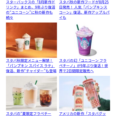
スターバックスの「8月新作ド
スタバ秋の新作フードが8月25
リンク」まとめ、9年ぶり復活
日発売！ 人気「パンプキンス
の“ユニコーン”に秋の新作も
コーン」復活、新作アップルパ
続々
イも
スタバ秋限定メニュー解禁！
スタバの幻「ユニコーン フラ
「パンプキン スパイス ラテ」
ペチーノ」が9年ぶり復活！世
復活、新作“チャイダー”も登場
界で2日間限定販売へ
スタバの“夏限定フラペチー
アメリカの新作「スタバグッ