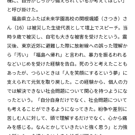
機に、自分がしっかり備えられているか考えてほしい」
と呼び掛けた。
福島県立ふたば未来学園高校の関根颯姫（さつき）さ
ん（16）は被災した生徒代表として壇上でスピーチ。当
時９歳で被災し、自宅も大きな被害を受けたという。震
災後、東京近郊に避難した際に放射線への誤った理解か
ら「汚い」「福島へ帰れ」と言われ、暴力を振るわれる
などいじめを受けた経験を告白。死のうと考えたことも
あったが、つらいときは「人を笑顔にするという夢」に
支えられて元気を取り戻した。この経験から、個人の力
では解決できない社会問題について関心を持つようにな
ったという。「自分自身だけでなく、社会問題について
も考えることができるようになってきた。紛争や差別に
苦しむ人に対して、頭で理解するだけでなく、心から痛
みを感じる。なんとかしていきたいと強く思う」と力強