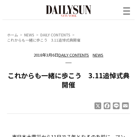
内
容
を
ス
ホーム
NEWS
DAILY CONTENTS
キ
これからも一緒に歩こう 3.11追悼式典開催
ッ
2018年3月6日
DAILY CONTENTS
NEWS
プ
これからも一緒に歩こう 3.11追悼式典
開催
X
Facebook
Line
Ema
東日本大震災から11日で７年となるのを前に、マン