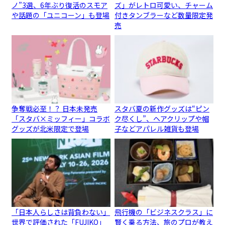
ノ”3選、6年ぶり復活のスモア
ズ」がレトロ可愛い、チャーム
や話題の「ユニコーン」も登場
付きタンブラーなど数量限定発
売
争奪戦必至！？ 日本未発売
スタバ夏の新作グッズは“ピン
「スタバ×ミッフィー」コラボ
ク尽くし”、ヘアクリップや帽
グッズが北米限定で登場
子などアパレル雑貨も登場
「日本人らしさは背負わない」
飛行機の「ビジネスクラス」に
世界で評価された「FUJIKO」
賢く乗る方法、旅のプロが教え