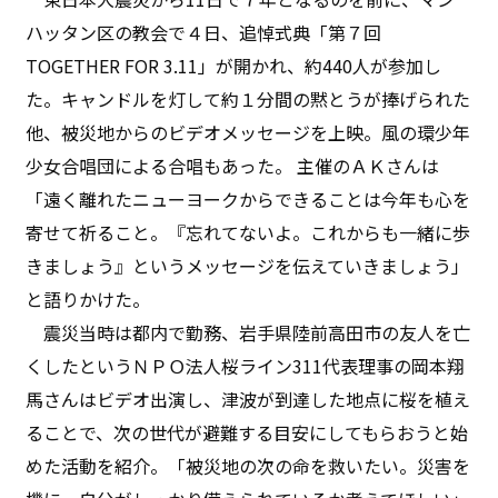
ハッタン区の教会で４日、追悼式典「第７回
TOGETHER FOR 3.11」が開かれ、約440人が参加し
た。キャンドルを灯して約１分間の黙とうが捧げられた
他、被災地からのビデオメッセージを上映。風の環少年
少女合唱団による合唱もあった。 主催のＡＫさんは
「遠く離れたニューヨークからできることは今年も心を
寄せて祈ること。『忘れてないよ。これからも一緒に歩
きましょう』というメッセージを伝えていきましょう」
と語りかけた。
震災当時は都内で勤務、岩手県陸前高田市の友人を亡
くしたというＮＰＯ法人桜ライン311代表理事の岡本翔
馬さんはビデオ出演し、津波が到達した地点に桜を植え
ることで、次の世代が避難する目安にしてもらおうと始
めた活動を紹介。「被災地の次の命を救いたい。災害を