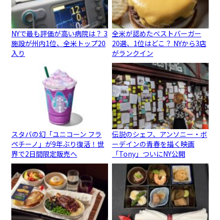
NYで最も評価が高い病院は？ 3
全米が認めたベストバーガー
施設が州内1位、全米トップ20
20選、1位はどこ？ NYから3店
入り
がランクイン
スタバの幻「ユニコーン フラ
伝説のシェフ、アンソニー・ボ
ペチーノ」が9年ぶり復活！世
ーデインの青春を描く映画
界で2日間限定販売へ
「Tony」ついにNY公開