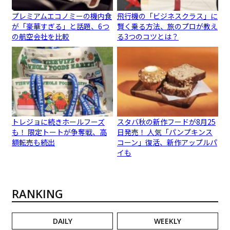
プレミアムエコノミーの機内食
飛行機の「ビジネスクラス」に
が「豪華すぎる」と話題、6つ
賢く乗る方法、旅のプロが教え
の航空会社を比較
る3つのコツとは？
トレジョに続きホールフーズ
スタバ秋の新作フードが8月25
も！ 限定トートが争奪戦、高
日発売！ 人気「パンプキンス
額転売も続出
コーン」復活、新作アップルパ
イも
RANKING
DAILY
WEEKLY