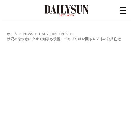
内
容
を
ス
ホーム
NEWS
DAILY CONTENTS
キ
状況の悲惨さにクオモ知事も憤慨 ゴキブリはい回るＮＹ市の公共住宅
ッ
プ