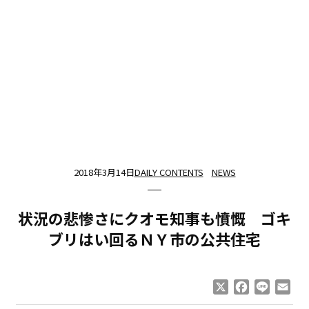
2018年3月14日
DAILY CONTENTS
NEWS
状況の悲惨さにクオモ知事も憤慨 ゴキ
ブリはい回るＮＹ市の公共住宅
X
Facebook
Line
Ema