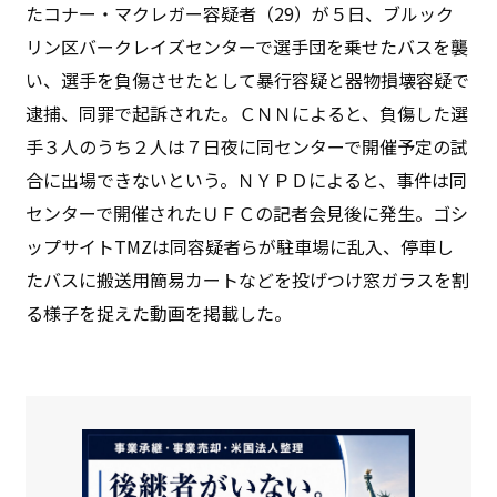
たコナー・マクレガー容疑者（29）が５日、ブルック
リン区バークレイズセンターで選手団を乗せたバスを襲
い、選手を負傷させたとして暴行容疑と器物損壊容疑で
逮捕、同罪で起訴された。ＣＮＮによると、負傷した選
手３人のうち２人は７日夜に同センターで開催予定の試
合に出場できないという。ＮＹＰＤによると、事件は同
センターで開催されたＵＦＣの記者会見後に発生。ゴシ
ップサイトTMZは同容疑者らが駐車場に乱入、停車し
たバスに搬送用簡易カートなどを投げつけ窓ガラスを割
る様子を捉えた動画を掲載した。