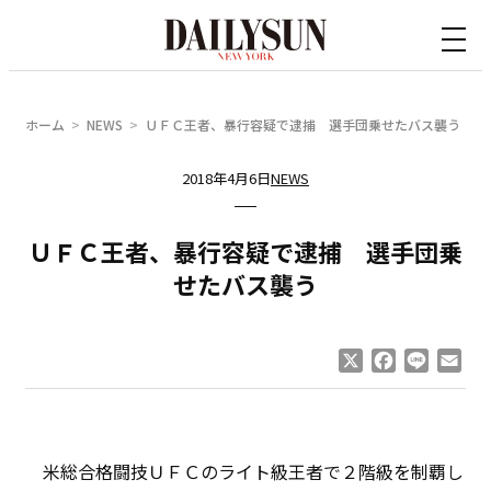
内
容
を
ス
ホーム
NEWS
ＵＦＣ王者、暴行容疑で逮捕 選手団乗せたバス襲う
キ
ッ
2018年4月6日
NEWS
プ
ＵＦＣ王者、暴行容疑で逮捕 選手団乗
せたバス襲う
X
Facebook
Line
Ema
米総合格闘技ＵＦＣのライト級王者で２階級を制覇し