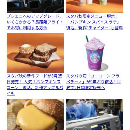
プレエコへのアップグレード、
スタバ秋限定メニュー解禁！
いくらかかる？長距離フライト
「パンプキン スパイス ラテ」
でお得に利用する方法
復活、新作“チャイダー”も登場
スタバ秋の新作フードが8月25
スタバの幻「ユニコーン フラ
日発売！ 人気「パンプキンス
ペチーノ」が9年ぶり復活！世
コーン」復活、新作アップルパ
界で2日間限定販売へ
イも