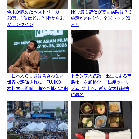
全米が認めたベストバーガー
NYで最も評価が高い病院は？ 3
20選、1位はどこ？ NYから3店
施設が州内1位、全米トップ20
がランクイン
入り
「日本人らしさは背負わない」
トランプ大統領「出生による市
世界で評価された「FUJIKO」
民権」を厳格化 “出産ツーリ
木村太一監督、海外へ挑む理由
ズム”禁止へ、新たな大統領令
に署名