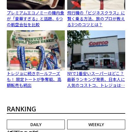
プレミアムエコノミーの機内食
飛行機の「ビジネスクラス」に
が「豪華すぎる」と話題、6つ
賢く乗る方法、旅のプロが教え
の航空会社を比較
る3つのコツとは？
トレジョに続きホールフーズ
NYで1番安いスーパーはどこ？
も！ 限定トートが争奪戦、高
最新ランキング発表、日本人に
額転売も続出
人気のコストコ、トレジョは…
RANKING
DAILY
WEEKLY