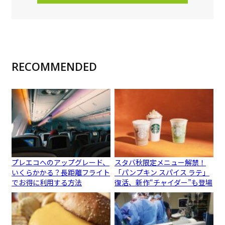
RECOMMENDED
プレエコへのアップグレード、
スタバ秋限定メニュー解禁！
いくらかかる？長距離フライト
「パンプキン スパイス ラテ」
でお得に利用する方法
復活、新作“チャイダー”も登場