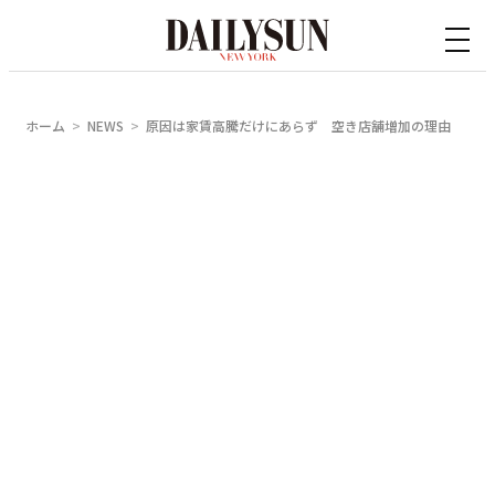
内
容
を
ス
ホーム
NEWS
原因は家賃高騰だけにあらず 空き店舗増加の理由
キ
ッ
プ