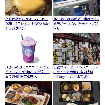
全米が認めたベストバーガー
NYで最も評価が高い病院は？ 3
20選、1位はどこ？ NYから3店
施設が州内1位、全米トップ20
がランクイン
入り
スタバの幻「ユニコーン フラ
伝説のシェフ、アンソニー・ボ
ペチーノ」が9年ぶり復活！世
ーデインの青春を描く映画
界で2日間限定販売へ
「Tony」ついにNY公開