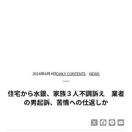
2018年6月4日
DAILY CONTENTS
NEWS
住宅から水銀、家族３人不調訴え 業者
の男起訴、苦情への仕返しか
X
Facebook
Line
Ema