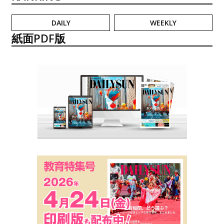
DAILY
WEEKLY
紙面PDF版