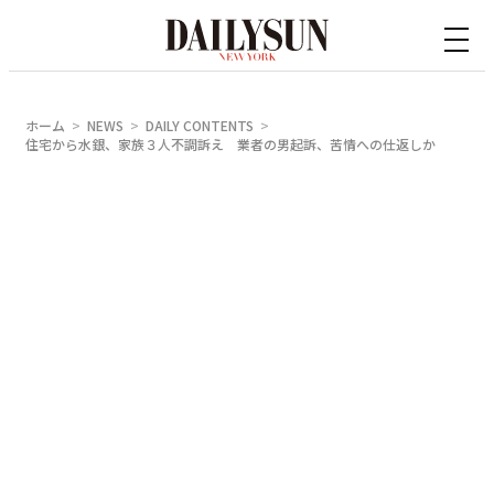
内
容
を
ス
ホーム
NEWS
DAILY CONTENTS
キ
住宅から水銀、家族３人不調訴え 業者の男起訴、苦情への仕返しか
ッ
プ