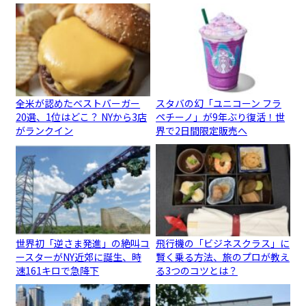
全米が認めたベストバーガー
スタバの幻「ユニコーン フラ
20選、1位はどこ？ NYから3店
ペチーノ」が9年ぶり復活！世
がランクイン
界で2日間限定販売へ
世界初「逆さま発進」の絶叫コ
飛行機の「ビジネスクラス」に
ースターがNY近郊に誕生、時
賢く乗る方法、旅のプロが教え
速161キロで急降下
る3つのコツとは？