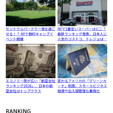
セントラルパークで一夜を過ご
NYで1番安いスーパーはどこ？
せる！？ NYで無料キャンプイ
最新ランキング発表、日本人に
ベント開催
人気のコストコ、トレジョは…
エコノミー席が広い「航空会社
変わるアメリカの「グリーンカ
ランキング2026」、日本の航
ード」制度、スモールビジネス
空会社はトップクラス
融資や出入国管理も厳格化
RANKING