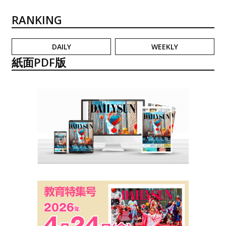
RANKING
DAILY
WEEKLY
紙面PDF版