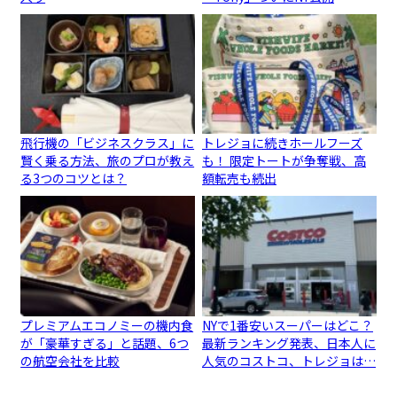
飛行機の「ビジネスクラス」に
トレジョに続きホールフーズ
賢く乗る方法、旅のプロが教え
も！ 限定トートが争奪戦、高
る3つのコツとは？
額転売も続出
プレミアムエコノミーの機内食
NYで1番安いスーパーはどこ？
が「豪華すぎる」と話題、6つ
最新ランキング発表、日本人に
の航空会社を比較
人気のコストコ、トレジョは…