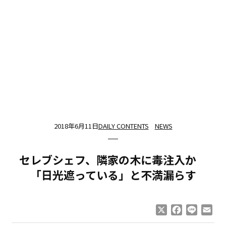
2018年6月11日
DAILY CONTENTS
NEWS
セレブシェフ、隣家の木に毒注入か
「日光遮っている」と不満漏らす
X
Facebook
Line
Ema