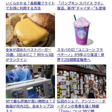
いくらかかる？長距離フライト
「パンプキン スパイス ラテ」
でお得に利用する方法
復活、新作“チャイダー”も登場
全米が認めたベストバーガー
スタバの幻「ユニコーン フラ
20選、1位はどこ？ NYから3店
ペチーノ」が9年ぶり復活！世
がランクイン
界で2日間限定販売へ
NYで最も評価が高い病院は？ 3
伝説のシェフ、アンソニー・ボ
施設が州内1位、全米トップ20
ーデインの青春を描く映画
入り
「Tony」ついにNY公開