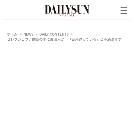
内
容
を
ス
ホーム
NEWS
DAILY CONTENTS
キ
セレブシェフ、隣家の木に毒注入か 「日光遮っている」と不満漏らす
ッ
プ