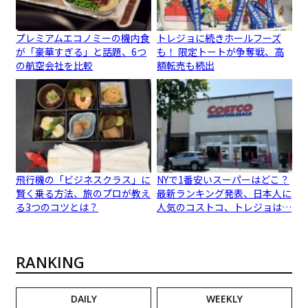
プレミアムエコノミーの機内食
トレジョに続きホールフーズ
が「豪華すぎる」と話題、6つ
も！ 限定トートが争奪戦、高
の航空会社を比較
額転売も続出
飛行機の「ビジネスクラス」に
NYで1番安いスーパーはどこ？
賢く乗る方法、旅のプロが教え
最新ランキング発表、日本人に
る3つのコツとは？
人気のコストコ、トレジョは…
RANKING
DAILY
WEEKLY