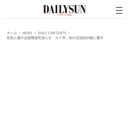
内
容
を
ス
ホーム
NEWS
DAILY CONTENTS
キ
有色人種の出産関連死減らせ ＮＹ市、初の包括的計画に着手
ッ
プ