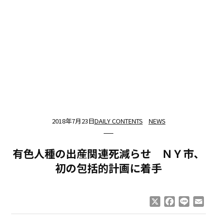
2018年7月23日
DAILY CONTENTS
NEWS
有色人種の出産関連死減らせ ＮＹ市、
初の包括的計画に着手
X
Facebook
Line
Ema