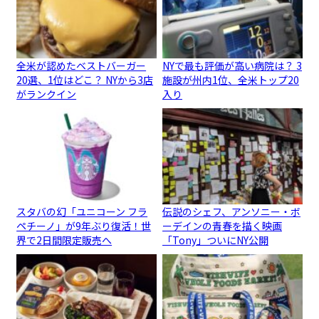
全米が認めたベストバーガー
NYで最も評価が高い病院は？ 3
20選、1位はどこ？ NYから3店
施設が州内1位、全米トップ20
がランクイン
入り
スタバの幻「ユニコーン フラ
伝説のシェフ、アンソニー・ボ
ペチーノ」が9年ぶり復活！世
ーデインの青春を描く映画
界で2日間限定販売へ
「Tony」ついにNY公開