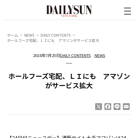
内
容
を
ス
ホーム
NEWS
DAILY CONTENTS
キ
ホールフーズ宅配、ＬＩにも アマゾンがサービス拡大
ッ
2018年7月25日
DAILY CONTENTS
NEWS
プ
ホールフーズ宅配、ＬＩにも アマゾン
がサービス拡大
X
Facebook
Line
Ema
【24日付ニュースデー】通販サイト大手アマゾンは24