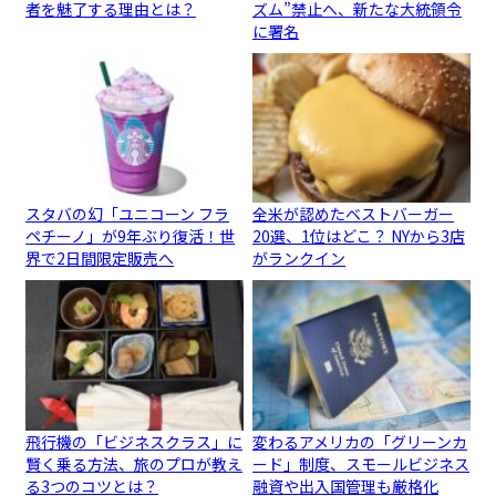
者を魅了する理由とは？
ズム”禁止へ、新たな大統領令
に署名
スタバの幻「ユニコーン フラ
全米が認めたベストバーガー
ペチーノ」が9年ぶり復活！世
20選、1位はどこ？ NYから3店
界で2日間限定販売へ
がランクイン
飛行機の「ビジネスクラス」に
変わるアメリカの「グリーンカ
賢く乗る方法、旅のプロが教え
ード」制度、スモールビジネス
る3つのコツとは？
融資や出入国管理も厳格化