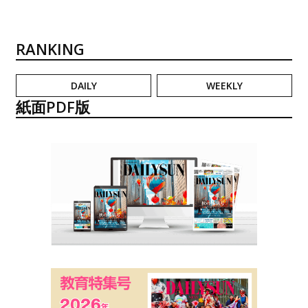
RANKING
DAILY
WEEKLY
紙面PDF版