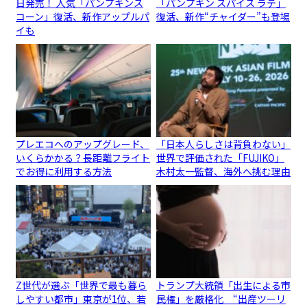
日発売！ 人気「パンプキンス
「パンプキン スパイス ラテ」
コーン」復活、新作アップルパ
復活、新作“チャイダー”も登場
イも
プレエコへのアップグレード、
「日本人らしさは背負わない」
いくらかかる？長距離フライト
世界で評価された「FUJIKO」
でお得に利用する方法
木村太一監督、海外へ挑む理由
Z世代が選ぶ「世界で最も暮ら
トランプ大統領「出生による市
しやすい都市」東京が1位、若
民権」を厳格化 “出産ツーリ