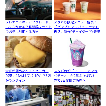
プレエコへのアップグレード、
スタバ秋限定メニュー解禁！
いくらかかる？長距離フライト
「パンプキン スパイス ラテ」
でお得に利用する方法
復活、新作“チャイダー”も登場
全米が認めたベストバーガー
スタバの幻「ユニコーン フラ
20選、1位はどこ？ NYから3店
ペチーノ」が9年ぶり復活！世
がランクイン
界で2日間限定販売へ