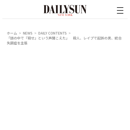
内
容
を
ス
ホーム
NEWS
DAILY CONTENTS
キ
「頭の中で『殺せ』という声聞こえた」 殺人、レイプで起訴の男、統合
失調症を主張
ッ
プ