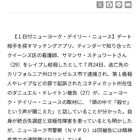
X
Facebook
Line
Ema
【１日付ニューヨーク・デイリー・ニュース】デート
相手を探すマッチングアプリ、ティンダーで知り合った
クイーンズ区の看護師、サマンサ・スチュワートさん
（29）をレイプし絞殺したとして７月24日、逃亡先の
カリフォルニア州ロサンゼルス市で逮捕され、第１級殺
人やレイプなどの罪で起訴されたコネティカット州在住
のダニュエル・ドレイトン被告（27）が、ニューヨー
ク・デイリー・ニュースの取材に、「頭の中で『殺せ』
という声が聞こえた」と話していることが分かった。自
身が統合失調症と双極性障害を患っているとも明かした
が、ニューヨーク市警察（ＮＹＰＤ）は同被告には精神
疾患での通院歴はないとしている。