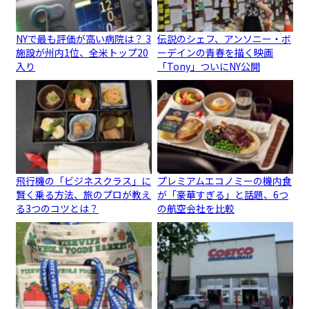
NYで最も評価が高い病院は？ 3
伝説のシェフ、アンソニー・ボ
施設が州内1位、全米トップ20
ーデインの青春を描く映画
入り
「Tony」ついにNY公開
飛行機の「ビジネスクラス」に
プレミアムエコノミーの機内食
賢く乗る方法、旅のプロが教え
が「豪華すぎる」と話題、6つ
る3つのコツとは？
の航空会社を比較