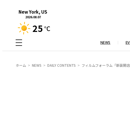
内
New York, US
容
2026.08.07
を
25
°C
ス
キ
NEWS
EV
ッ
プ
ホーム
NEWS
DAILY CONTENTS
フィルムフォーラム「新装開店