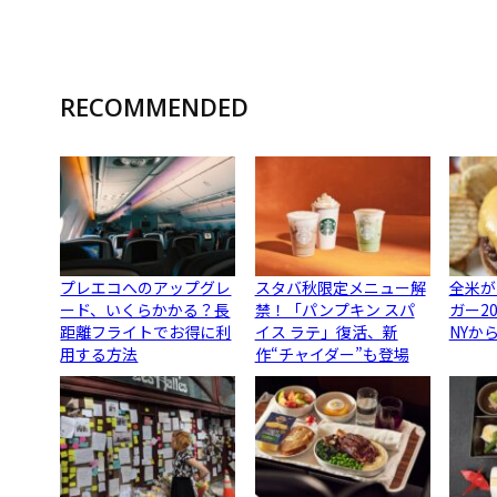
RECOMMENDED
プレエコへのアップグレ
スタバ秋限定メニュー解
全米が
ード、いくらかかる？長
禁！「パンプキン スパ
ガー2
距離フライトでお得に利
イス ラテ」復活、新
NYか
用する方法
作“チャイダー”も登場