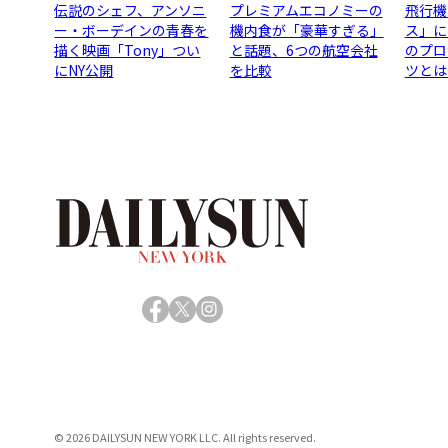
伝説のシェフ、アンソニ
プレミアムエコノミーの
飛行機
ー・ボーデインの青春を
機内食が「豪華すぎる」
ス」に
描く映画「Tony」つい
と話題、6つの航空会社
のプロ
にNY公開
を比較
ツとは
Facebook
X
Instagram
© 2026 DAILYSUN NEW YORK LLC. All rights reserved.