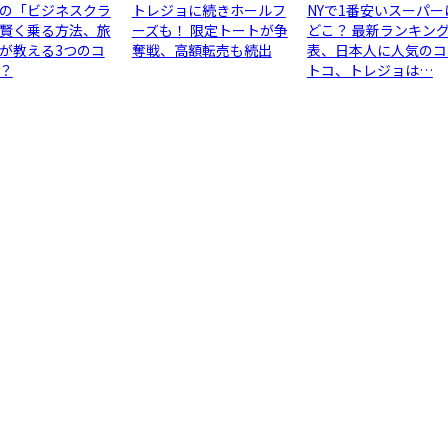
の「ビジネスクラ
トレジョに続きホールフ
NYで1番安いスーパー
賢く乗る方法、旅
ーズも！ 限定トートが争
どこ？ 最新ランキン
が教える3つのコ
奪戦、高額転売も続出
表、日本人に人気のコ
？
トコ、トレジョは…