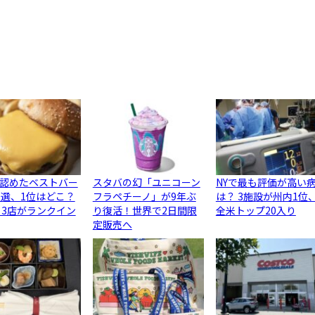
認めたベストバー
スタバの幻「ユニコーン
NYで最も評価が高い
0選、1位はどこ？
フラペチーノ」が9年ぶ
は？ 3施設が州内1位
ら3店がランクイン
り復活！世界で2日間限
全米トップ20入り
定販売へ