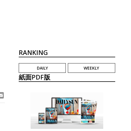
RANKING
DAILY
WEEKLY
紙面PDF版
ook
ne
Email