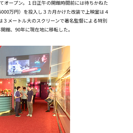
てオープン。１日正午の開館時間前には待ちかねた
6000万円）を投入し３カ月かけた改装で上映室は４
では３メートル大のスクリーンで著名監督による特別
年開館、90年に現在地に移転した。