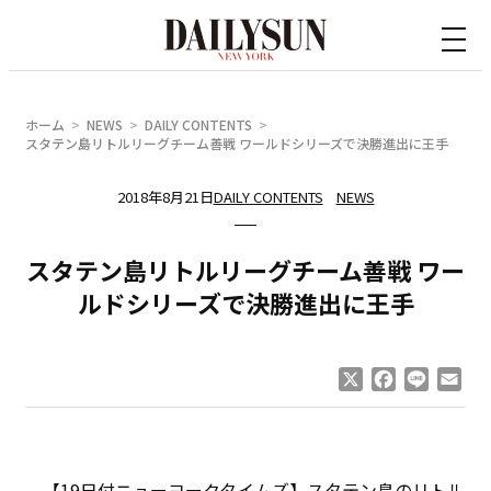
内
容
を
ス
ホーム
NEWS
DAILY CONTENTS
キ
スタテン島リトルリーグチーム善戦 ワールドシリーズで決勝進出に王手
ッ
2018年8月21日
DAILY CONTENTS
NEWS
プ
スタテン島リトルリーグチーム善戦 ワー
ルドシリーズで決勝進出に王手
X
Facebook
Line
Ema
【19日付ニューヨークタイムズ】スタテン島のリトル