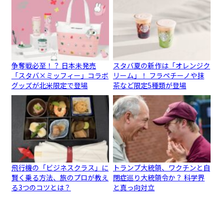
争奪戦必至！？ 日本未発売
スタバ夏の新作は「オレンジク
「スタバ×ミッフィー」コラボ
リーム」！ フラペチーノや抹
グッズが北米限定で登場
茶など限定5種類が登場
飛行機の「ビジネスクラス」に
トランプ大統領、ワクチンと自
賢く乗る方法、旅のプロが教え
閉症巡り大統領令か？ 科学界
る3つのコツとは？
と真っ向対立