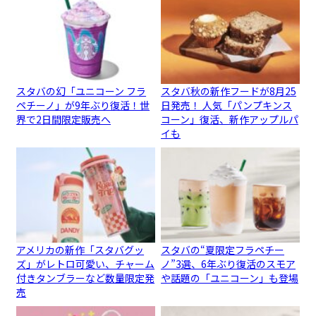
スタバの幻「ユニコーン フラ
スタバ秋の新作フードが8月25
ペチーノ」が9年ぶり復活！世
日発売！ 人気「パンプキンス
界で2日間限定販売へ
コーン」復活、新作アップルパ
イも
アメリカの新作「スタバグッ
スタバの“夏限定フラペチー
ズ」がレトロ可愛い、チャーム
ノ”3選、6年ぶり復活のスモア
付きタンブラーなど数量限定発
や話題の「ユニコーン」も登場
売