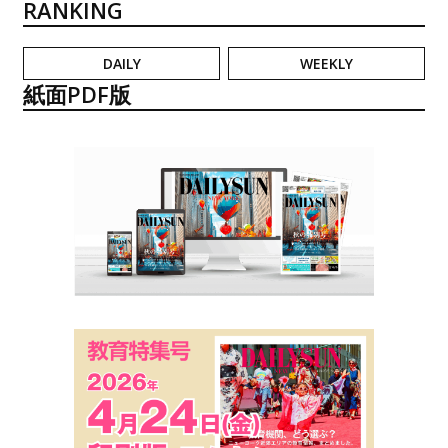
RANKING
DAILY
WEEKLY
紙面PDF版