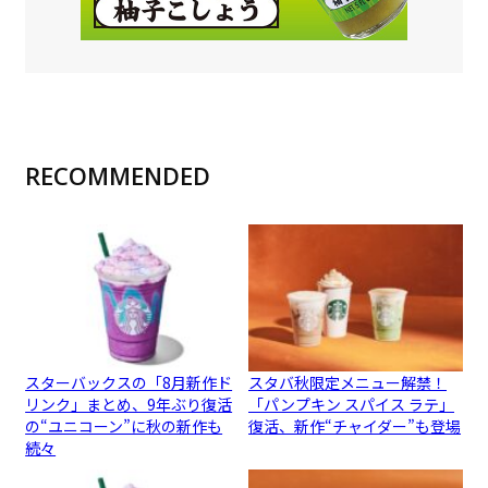
RECOMMENDED
スターバックスの「8月新作ド
スタバ秋限定メニュー解禁！
リンク」まとめ、9年ぶり復活
「パンプキン スパイス ラテ」
の“ユニコーン”に秋の新作も
復活、新作“チャイダー”も登場
続々