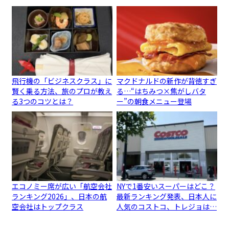
飛行機の「ビジネスクラス」に
マクドナルドの新作が背徳すぎ
賢く乗る方法、旅のプロが教え
る…“はちみつ×焦がしバタ
る3つのコツとは？
ー”の朝食メニュー登場
エコノミー席が広い「航空会社
NYで1番安いスーパーはどこ？
ランキング2026」、日本の航
最新ランキング発表、日本人に
空会社はトップクラス
人気のコストコ、トレジョは…