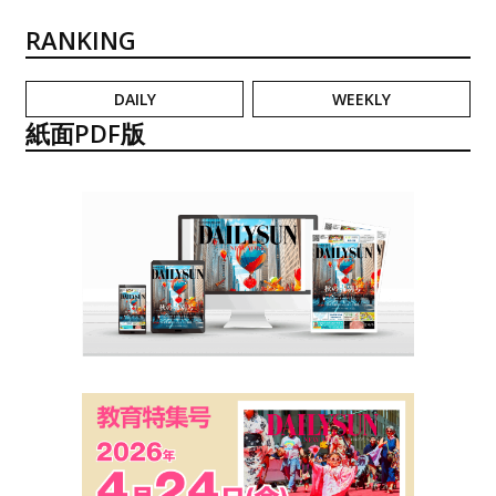
RANKING
DAILY
WEEKLY
紙面PDF版