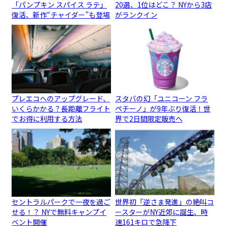
「パンプキン スパイス ラテ」
20選、1位はどこ？ NYから3店
復活、新作“チャイダー”も登場
がランクイン
プレエコへのアップグレード、
スタバの幻「ユニコーン フラ
いくらかかる？長距離フライト
ペチーノ」が9年ぶり復活！世
でお得に利用する方法
界で2日間限定販売へ
セントラルパークで一夜を過ご
世界初「逆さま発進」の絶叫コ
せる！？ NYで無料キャンプイ
ースターがNY近郊に誕生、時
ベント開催
速161キロで急降下