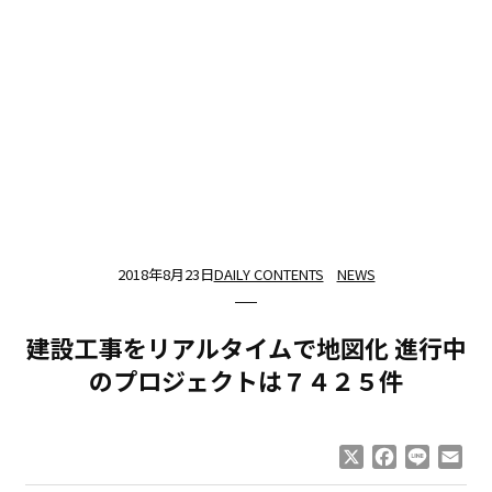
2018年8月23日
DAILY CONTENTS
NEWS
建設工事をリアルタイムで地図化 進行中
のプロジェクトは７４２５件
X
Facebook
Line
Ema