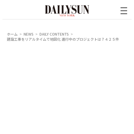
内
容
を
ス
ホーム
NEWS
DAILY CONTENTS
キ
建設工事をリアルタイムで地図化 進行中のプロジェクトは７４２５件
ッ
プ