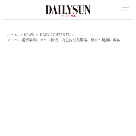
内
容
を
ス
ホーム
NEWS
DAILY CONTENTS
キ
ノーベル経済学賞にＮＹＵ教授 内生的成長理論、確立と発展に寄与
ッ
プ