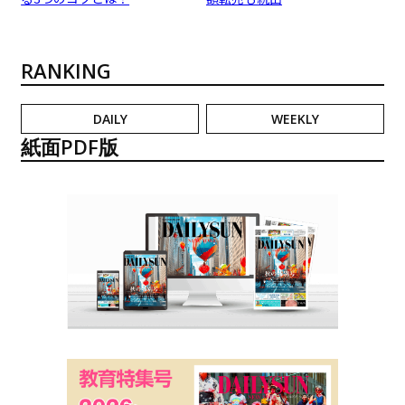
RANKING
DAILY
WEEKLY
紙面PDF版