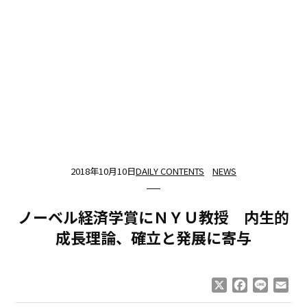
2018年10月10日
DAILY CONTENTS
NEWS
ノーベル経済学賞にＮＹＵ教授 内生的
成長理論、確立と発展に寄与
X
Facebook
Line
Ema