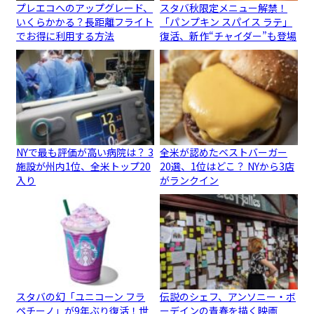
プレエコへのアップグレード、
スタバ秋限定メニュー解禁！
いくらかかる？長距離フライト
「パンプキン スパイス ラテ」
でお得に利用する方法
復活、新作“チャイダー”も登場
NYで最も評価が高い病院は？ 3
全米が認めたベストバーガー
施設が州内1位、全米トップ20
20選、1位はどこ？ NYから3店
入り
がランクイン
スタバの幻「ユニコーン フラ
伝説のシェフ、アンソニー・ボ
ペチーノ」が9年ぶり復活！世
ーデインの青春を描く映画