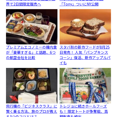
界で2日間限定販売へ
「Tony」ついにNY公開
プレミアムエコノミーの機内食
スタバ秋の新作フードが8月25
が「豪華すぎる」と話題、6つ
日発売！ 人気「パンプキンス
の航空会社を比較
コーン」復活、新作アップルパ
イも
飛行機の「ビジネスクラス」に
トレジョに続きホールフーズ
賢く乗る方法、旅のプロが教え
も！ 限定トートが争奪戦、高
る3つのコツとは？
額転売も続出